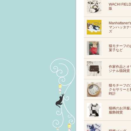
WACHI FIEL
販
Manhattaner'
マンハッタナ
ズ
猫モチーフの
菓子など
作家作品とオ
ジナル猫雑貨
猫モチーフの
クセサリーと
時計
猫柄のお洋服
服飾雑貨