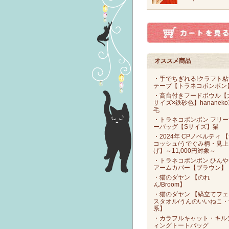
オススメ商品
・手でちぎれる!クラフト粘
テープ【トラネコボンボン
・高台付きフードボウル【
サイズ×鉄砂色】hananek
毛
・トラネコボンボン フリー
ーバッグ【Sサイズ】猫
・2024年 CPノベルティ 
コッシュ/うでぐみ柄・見上
げ】～11,000円対象～
・トラネコボンボン ひんや
アームカバー【ブラウン】
・猫のダヤン 【のれ
ん/Broom】
・猫のダヤン 【縞立てフェ
スタオル/うんのいいねこ・
系】
・カラフルキャット・キル
ィングトートバッグ