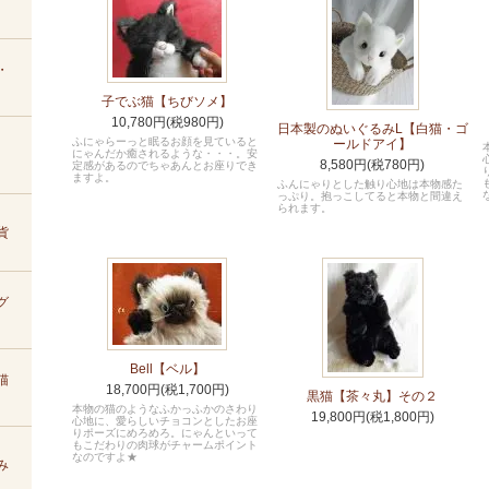
・
子でぶ猫【ちびソメ】
10,780円(税980円)
日本製のぬいぐるみL【白猫・ゴ
ふにゃらーっと眠るお顔を見ていると
ールドアイ】
にゃんだか癒されるような・・・。安
8,580円(税780円)
定感があるのでちゃあんとお座りでき
ますよ。
ふんにゃりとした触り心地は本物感た
っぷり。抱っこしてると本物と間違え
られます。
貨
グ
Bell【ベル】
猫
18,700円(税1,700円)
黒猫【茶々丸】その２
本物の猫のようなふかっふかのさわり
19,800円(税1,800円)
心地に、愛らしいチョコンとしたお座
りポーズにめろめろ。にゃんといって
もこだわりの肉球がチャームポイント
なのですよ★
み