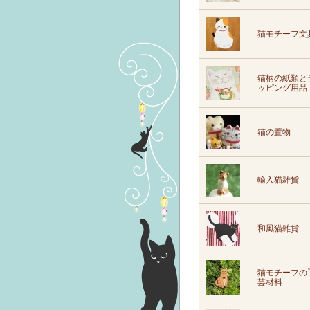
猫モチーフ文
猫柄の紙類と
ッピング用品
猫の置物
輸入猫雑貨
和風猫雑貨
猫モチーフの
芸材料