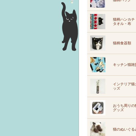
猫柄バッグ
猫柄ハンカチ
タオル・布
猫柄食器類
キッチン猫雑
インテリア猫
ッズ
おうち周りの
グッズ
猫のぬいぐる