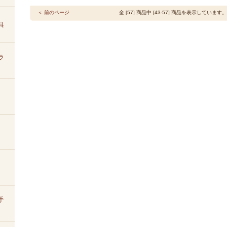
＜ 前のページ
全 [57] 商品中 [43-57] 商品を表示しています。
具
ラ
手