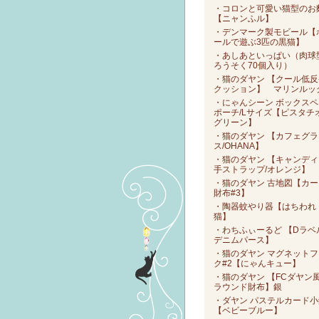
・コロンと可愛い猫型のお
【ニャンふル】
・デンマーク製モビール【
ールで遊ぶ3匹の黒猫】
・あしあといっぱい（肉球
ろうそく70個入り）
・猫のダヤン 【クール低反
クッション】 マリンルッ
・にゃんシーン ボックスペ
ポーチ/Lサイズ【ピスタチ
グリーン】
・猫のダヤン 【カフェグラ
ス/OHANA】
・猫のダヤン 【キャンディ
手ストラップ/オレンジ】
・猫のダヤン 古地図【カー
財布#3】
・陶器蚊やり器【はちわれ
猫】
・わちふぃーるど 【Dラベ
デニムパース】
・猫のダヤン マグネットフ
ク#2【にゃんキュー】
・猫のダヤン 【FCダヤン
ラウンド財布】銀
・ダヤン パステルカード小
【ベビーブルー】