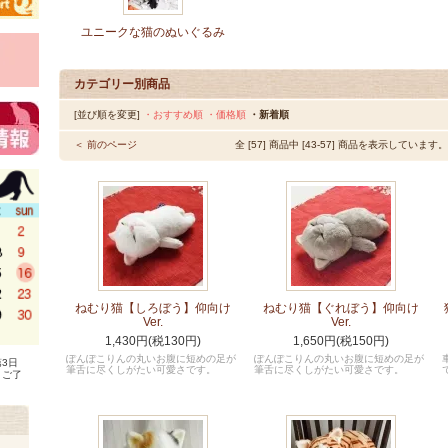
ユニークな猫のぬいぐるみ
カテゴリー別商品
[並び順を変更]
・おすすめ順
・価格順
・新着順
＜ 前のページ
全 [57] 商品中 [43-57] 商品を表示しています。
ねむり猫【しろぼう】仰向け
ねむり猫【ぐれぼう】仰向け
Ver.
Ver.
1,430円(税130円)
1,650円(税150円)
ぽんぽこりんの丸いお腹に短めの足が
ぽんぽこりんの丸いお腹に短めの足が
3日
筆舌に尽くしがたい可愛さです。
筆舌に尽くしがたい可愛さです。
、ご了