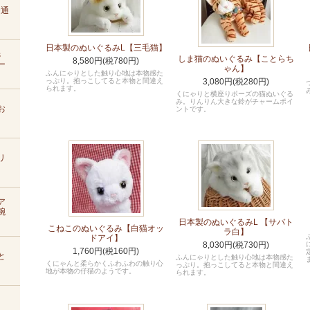
D通
日本製のぬいぐるみL【三毛猫】
s
しま猫のぬいぐるみ【ことらち
8,580円(税780円)
ー
ゃん】
ふんにゃりとした触り心地は本物感た
っぷり。抱っこしてると本物と間違え
3,080円(税280円)
られます。
くにゃりと横座りポーズの猫ぬいぐる
み。りんりん大きな鈴がチャームポイ
お
ントです。
リ
ア
腕
日本製のぬいぐるみL 【サバト
こねこのぬいぐるみ【白猫オッ
ラ白】
ドアイ】
8,030円(税730円)
1,760円(税160円)
と
ふんにゃりとした触り心地は本物感た
くにゃんと柔らかくふわふわの触り心
っぷり。抱っこしてると本物と間違え
地が本物の仔猫のようです。
られます。