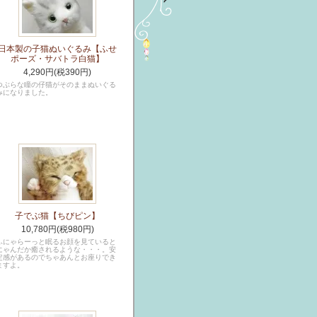
日本製の子猫ぬいぐるみ【ふせ
ポーズ・サバトラ白猫】
4,290円(税390円)
つぶらな瞳の仔猫がそのままぬいぐる
みになりました。
子でぶ猫【ちびピン】
10,780円(税980円)
ふにゃらーっと眠るお顔を見ていると
にゃんだか癒されるような・・・。安
定感があるのでちゃあんとお座りでき
ますよ。