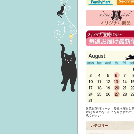
休業日(肉球マーク：毎週木曜日と第
曜)は発送のない日になりますので
承ください
カテゴリー