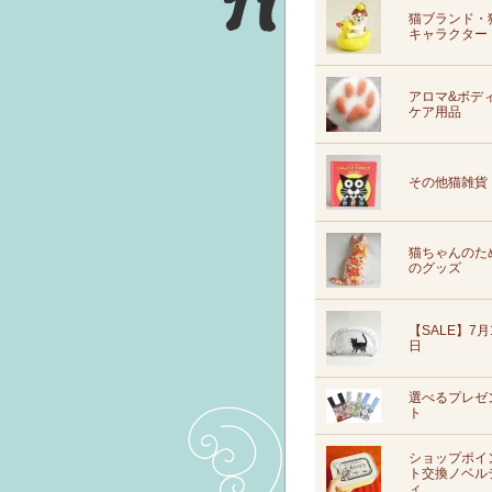
猫ブランド・
キャラクター
アロマ&ボデ
ケア用品
その他猫雑貨
猫ちゃんのた
のグッズ
【SALE】7月
日
選べるプレゼ
ト
ショップポイ
ト交換ノベル
ィ