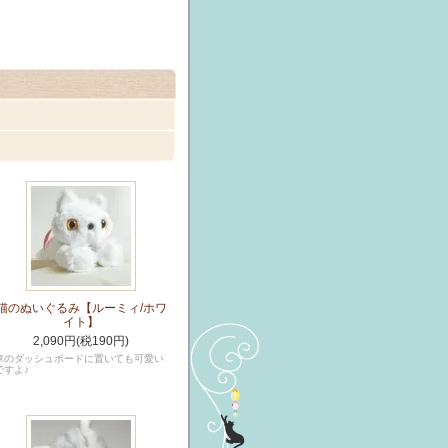
猫のぬいぐるみ【ルーミィ/ホワ
イト】
2,090円(税190円)
車のダッシュボードに置いても可愛い
ですよ♪