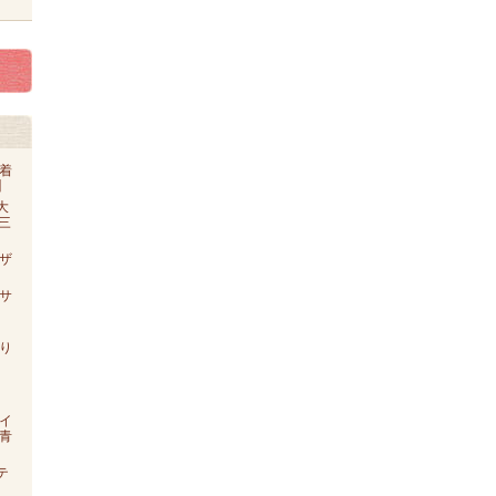
着
】
大
o三
ザ
【サ
り
イ
青
テ