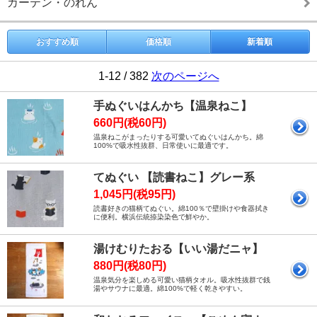
カーテン・のれん
おすすめ順
価格順
新着順
1-12 / 382
次のページへ
手ぬぐいはんかち【温泉ねこ】
660円(税60円)
温泉ねこがまったりする可愛いてぬぐいはんかち。綿
100%で吸水性抜群、日常使いに最適です。
てぬぐい 【読書ねこ】グレー系
1,045円(税95円)
読書好きの猫柄てぬぐい。綿100％で壁掛けや食器拭き
に便利。横浜伝統捺染染色で鮮やか。
湯けむりたおる【いい湯だニャ】
880円(税80円)
温泉気分を楽しめる可愛い猫柄タオル。吸水性抜群で銭
湯やサウナに最適。綿100%で軽く乾きやすい。