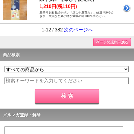
1,210円(税110円)
夏祭りを彩る絵手拭い「涼しや夏花火」。蚊遣り豚やか
き氷、金魚など夏小物が満載の綿100％手ぬぐい。
1-12 / 382
次のページへ
ページの先頭へ戻る
商品検索
メルマガ登録・解除