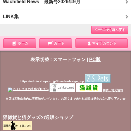
Wachifield News 最新号2026年9月
LINK集
ページの先頭へ戻る
ホーム
カート
マイアカウント
表示切替 :
スマートフォン
|
PC版
https://admin.shop-pro.jp/?mode=design_top
和歌山地元情報
当店は和歌山市内に実店舗がございます。お近くまで来られる際は是非お立ち寄り下さい☆
猫雑貨と猫グッズの通販ショップ