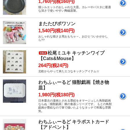
1,760円(税160円)
猫シルエットのおしゃれな大皿。カレーやパスタに最適
な深さで使いやすい陶磁器製。
またたびポワソン
1,540円(税140円)
おしゃれな猫さま用おもちゃ～。おひとついかがかし
ら??
松尾ミユキ キッチンワイプ
【Cats&Mouse】
264円(税24円)
北欧からやって来たエコなキッチンアイテム☆
わちふぃーるど 猫獣戯画【焼き物
皿】
1,980円(税180円)
日本最古の漫画とされる墨絵をオマージュした鳥獣戯画
ならぬ〔猫獣戯画〕柄の食器シリーズです。 もとの鳥獣
戯画が墨絵なので筆で描いたようなタッチで和風な雰囲
気。
わちふぃーるど キラポストカード
【アドベント】