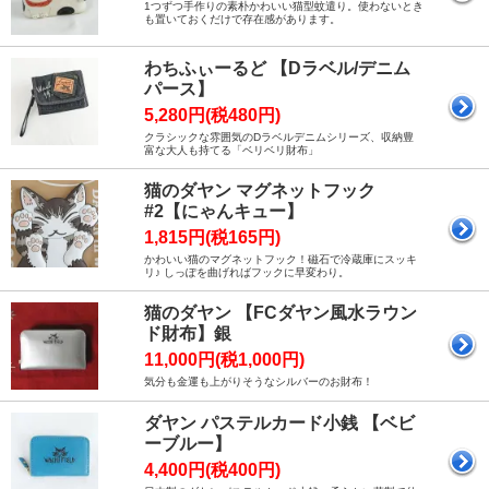
1つずつ手作りの素朴かわいい猫型蚊遣り。使わないとき
も置いておくだけで存在感があります。
わちふぃーるど 【Dラベル/デニム
パース】
5,280円(税480円)
クラシックな雰囲気のDラベルデニムシリーズ、収納豊
富な大人も持てる「ベリベリ財布」
猫のダヤン マグネットフック
#2【にゃんキュー】
1,815円(税165円)
かわいい猫のマグネットフック！磁石で冷蔵庫にスッキ
リ♪ しっぽを曲げればフックに早変わり。
猫のダヤン 【FCダヤン風水ラウン
ド財布】銀
11,000円(税1,000円)
気分も金運も上がりそうなシルバーのお財布！
ダヤン パステルカード小銭 【ベビ
ーブルー】
4,400円(税400円)