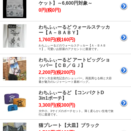
ケット】～6,600円対象～
0円(税0円)
わちふぃーるど ウォールステッカ
ー【Ａ－ＢＡＢＹ】
1,760円(税160円)
わちふぃーるどのウォールステッカー【Ａ－ＢＡＢ
Ｙ】。可愛いお部屋のアクセントに最適です。
わちふぃーるど アートビッグショ
ッパー【ＣＢ／ＧＪ】
2,200円(税200円)
ダヤン大全発売記念のショッパー。両面異なる柄と大容
量が魅力のレジャーシート素材バッグ。
わちふぃーるど 【コンパクトD
3in1ポーチ】
3,300円(税300円)
大中小、3サイズのポーチセット。薄く柔らかい生地で旅
行に最適です。
猫プレート【大皿】ブラック