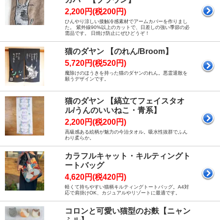
2,200円(税200円)
ひんやり涼しい接触冷感素材でアームカバーを作りまし
た。 紫外線90%以上のカットで、日差しの強い季節の必
需品です。 日焼け防止にぜひどうぞ！
猫のダヤン 【のれん/Broom】
5,720円(税520円)
魔除けのほうきを持った猫のダヤンのれん。悪霊退散を
願うデザインです。
猫のダヤン 【縞立てフェイスタオ
ル/うんのいいねこ・青系】
2,200円(税200円)
高級感ある絵柄が魅力の今治タオル。吸水性抜群でふん
わり柔らか。
カラフルキャット・キルティングト
ートバッグ
4,620円(税420円)
軽くて持ちやすい猫柄キルティングトートバッグ。A4対
応で肩掛けOK、カジュアルやリゾートに最適です。
コロンと可愛い猫型のお麩【ニャン