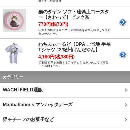
風！安心機能搭載。
猫のダヤン ソフト珪藻土コースタ
ー【さわって】ピンク系
770円(税70円)
珪藻土の粉末入りでグラスの結露を素早く吸収してくれ
るコースター。
わちふぃーるど【DPA ご当地 半袖
Tシャツ #2/紀州ぱんだやん】
4,180円(税380円)
47都道府県を象徴するアイテムとダヤンのコラボ商品
「ご当地ダヤン」
カテゴリー
WACHI FIELD通販
Manhattaner's マンハッタナーズ
猫モチーフのお菓子など