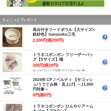
ちょこっとプレゼント
高台付きフードボウル【大サイズ×
鉄砂色】hananeko三毛
2,200円(税200円)
トラネコボンボン フリーザーバッ
グ【Sサイズ】猫
308円(税28円)
おしゃれでユニークな猫イラストがイイねっ★
2024年 CPノベルティ 【サコッシ
ュ/うでぐみ柄・見上げ】～11,000
円対象～
0円(税0円)
トラネコボンボン ひんやりアーム
カバー【ブラウン】