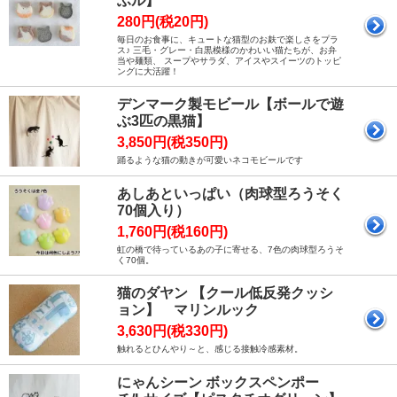
ふル】
280円(税20円)
毎日のお食事に、キュートな猫型のお麸で楽しさをプラ
ス♪ 三毛・グレー・白黒模様のかわいい猫たちが、お弁
当や麺類、 スープやサラダ、アイスやスイーツのトッピ
ングに大活躍！
デンマーク製モビール【ボールで遊
ぶ3匹の黒猫】
3,850円(税350円)
踊るような猫の動きが可愛いネコモビールです
あしあといっぱい（肉球型ろうそく
70個入り）
1,760円(税160円)
虹の橋で待っているあの子に寄せる、7色の肉球型ろうそ
く70個。
猫のダヤン 【クール低反発クッシ
ョン】 マリンルック
3,630円(税330円)
触れるとひんやり～と、感じる接触冷感素材。
にゃんシーン ボックスペンポー