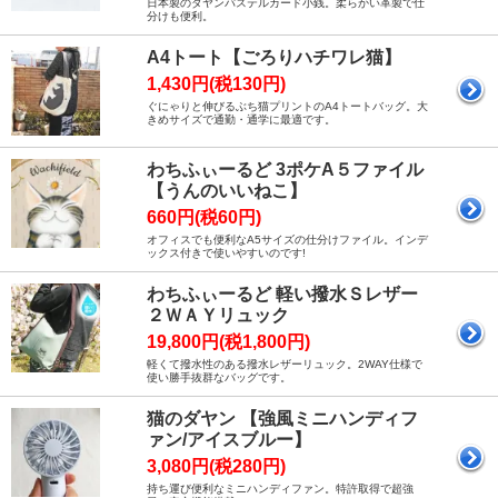
日本製のダヤンパステルカード小銭。柔らかい革製で仕
分けも便利。
A4トート【ごろりハチワレ猫】
1,430円(税130円)
ぐにゃりと伸びるぶち猫プリントのA4トートバッグ。大
きめサイズで通勤・通学に最適です。
わちふぃーるど 3ポケA５ファイル
【うんのいいねこ】
660円(税60円)
オフィスでも便利なA5サイズの仕分けファイル。インデ
ックス付きで使いやすいのです!
わちふぃーるど 軽い撥水Ｓレザー
２ＷＡＹリュック
19,800円(税1,800円)
軽くて撥水性のある撥水レザーリュック。2WAY仕様で
使い勝手抜群なバッグです。
猫のダヤン 【強風ミニハンディフ
ァン/アイスブルー】
3,080円(税280円)
持ち運び便利なミニハンディファン。特許取得で超強