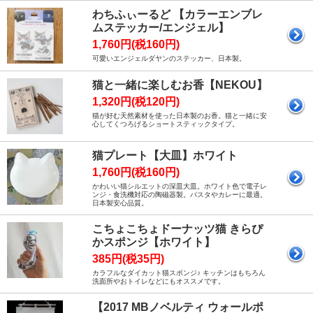
わちふぃーるど 【カラーエンブレ
ムステッカー/エンジェル】
1,760円(税160円)
可愛いエンジェルダヤンのステッカー、日本製。
猫と一緒に楽しむお香【NEKOU】
1,320円(税120円)
猫が好む天然素材を使った日本製のお香。猫と一緒に安
心してくつろげるショートスティックタイプ。
猫プレート【大皿】ホワイト
1,760円(税160円)
かわいい猫シルエットの深皿大皿。ホワイト色で電子レ
ンジ・食洗機対応の陶磁器製。パスタやカレーに最適。
日本製安心品質。
こちょこちょドーナッツ猫 きらぴ
かスポンジ【ホワイト】
385円(税35円)
カラフルなダイカット猫スポンジ♪ キッチンはもちろん
洗面所やおトイレなどにもオススメです。
【2017 MBノベルティ ウォールポ