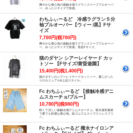
爽やかな着心地の接触冷感ラグランスリーブプルオーバ
ー。ゆったりサイズで快適。
わちふぃーるど 冷感ラグラン５分
袖プルオーバー【ウィー /黒】Fサ
イズ
7,700円(税700円)
爽やかな着心地の接触冷感ラグランスリーブプルオーバ
ー。ゆったりサイズで快適。黒色Fサイズ。
猫のダヤン シアーレイヤード カッ
トソー 【Fサイズ/黄昏遊園】
15,400円(税1,400円)
猫のダヤンのシアーレイヤードカットソー。夏にぴった
りのカジュアル&上品スタイル。
Fc わちふぃーるど 【接触冷感デニ
ムスカーチョ/ブルー】
10,780円(税980円)
軽くて涼しい接触冷感デニムスカーチョ。吸水速乾素材
で夏でも快適な着心地。総ゴムウエストでストレスフリ
ー。
Fc わちふぃーるど 撥水ナイロンア