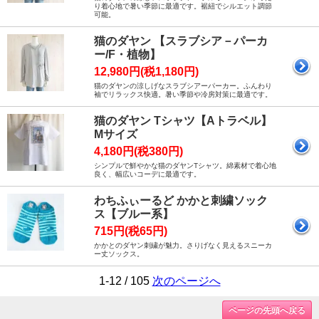
り着心地で暑い季節に最適です。裾紐でシルエット調節
可能。
猫のダヤン 【スラブシア－パーカ
ー/F・植物】
12,980円(税1,180円)
猫のダヤンの涼しげなスラブシアーパーカー。ふんわり
袖でリラックス快適。暑い季節や冷房対策に最適です。
猫のダヤン Tシャツ【Aトラベル】
Mサイズ
4,180円(税380円)
シンプルで鮮やかな猫のダヤンTシャツ。綿素材で着心地
良く、幅広いコーデに最適です。
わちふぃーるど かかと刺繍ソック
ス【ブルー系】
715円(税65円)
かかとのダヤン刺繍が魅力。さりげなく見えるスニーカ
ー丈ソックス。
1-12 / 105
次のページへ
ページの先頭へ戻る