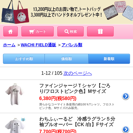
カート
検索
ホーム
＞
WACHI FIELD通販
＞
アパレル類
おすすめ順
価格順
新着順
1-12 / 105
次のページへ
ファインジャージＴシャツ【ごろ
り/フロストピンク色】Mサイズ
6,380円(税580円)
滑らかなコーマイト糸使用の綿100％Tシャツ。フロスト
ピンク色、Mサイズのみ販売。
わちふぃーるど 冷感ラグラン５分
袖プルオーバー【CK /白】Fサイズ
7,700円(税700円)