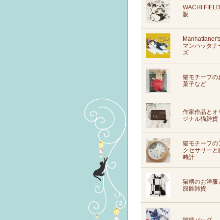
WACHI FIEL
販
Manhattaner'
マンハッタナ
ズ
猫モチーフの
菓子など
作家作品とオ
ジナル猫雑貨
猫モチーフの
クセサリーと
時計
猫柄のお洋服
服飾雑貨