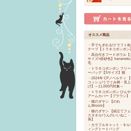
オススメ商品
・手でちぎれる!クラフト粘
テープ【トラネコボンボン
・高台付きフードボウル【
サイズ×鉄砂色】hananek
毛
・トラネコボンボン フリー
ーバッグ【Sサイズ】猫
・2024年 CPノベルティ 
コッシュ/うでぐみ柄・見上
げ】～11,000円対象～
・トラネコボンボン ひんや
アームカバー【ブラウン】
・猫のダヤン 【のれ
ん/Broom】
・猫のダヤン 【縞立てフェ
スタオル/うんのいいねこ・
系】
・カラフルキャット・キル
ィングトートバッグ