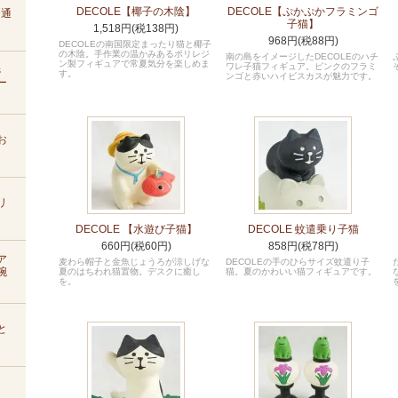
DECOLE【椰子の木陰】
DECOLE【ぷかぷかフラミンゴ
D通
子猫】
1,518円(税138円)
968円(税88円)
DECOLEの南国限定まったり猫と椰子
の木陰。手作業の温かみあるポリレジ
南の島をイメージしたDECOLEのハチ
ン製フィギュアで常夏気分を楽しめま
ワレ子猫フィギュア。ピンクのフラミ
s
す。
ンゴと赤いハイビスカスが魅力です。
ー
お
リ
DECOLE 【水遊び子猫】
DECOLE 蚊遣乗り子猫
660円(税60円)
858円(税78円)
ア
麦わら帽子と金魚じょうろが涼しげな
DECOLEの手のひらサイズ蚊遣り子
腕
夏のはちわれ猫置物。デスクに癒し
猫。夏のかわいい猫フィギュアです。
を。
と