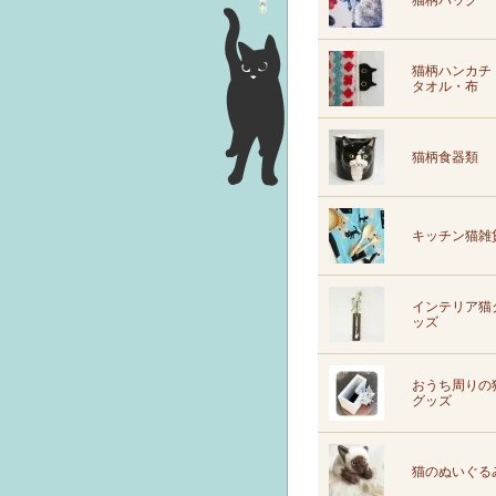
猫柄バッグ
猫柄ハンカチ
タオル・布
猫柄食器類
キッチン猫雑
インテリア猫
ッズ
おうち周りの
グッズ
猫のぬいぐる