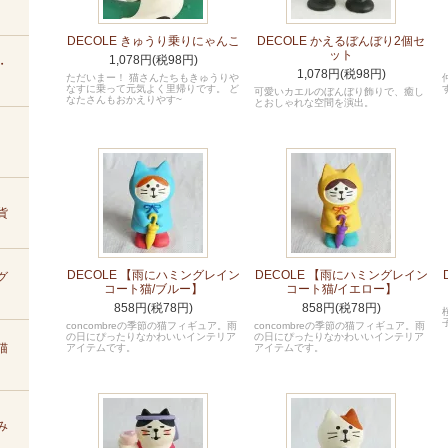
DECOLE きゅうり乗りにゃんこ
DECOLE かえるぼんぼり2個セ
ット
1,078円(税98円)
・
1,078円(税98円)
ただいまー！ 猫さんたちもきゅうりや
なすに乗って元気よく里帰りです。 ど
可愛いカエルのぼんぼり飾りで、癒し
なたさんもおかえりやす~
とおしゃれな空間を演出。
貨
DECOLE 【雨にハミングレイン
DECOLE 【雨にハミングレイン
グ
コート猫/ブルー】
コート猫/イエロー】
858円(税78円)
858円(税78円)
concombreの季節の猫フィギュア。雨
concombreの季節の猫フィギュア。雨
の日にぴったりなかわいいインテリア
の日にぴったりなかわいいインテリア
猫
アイテムです。
アイテムです。
み