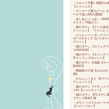
・コロンと可愛い猫型のお
【ニャンふル】
・デンマーク製モビール【
ールで遊ぶ3匹の黒猫】
・あしあといっぱい（肉球
ろうそく70個入り）
・猫のダヤン 【クール低反
クッション】 マリンルッ
・にゃんシーン ボックスペ
ポーチ/Lサイズ【ピスタチ
グリーン】
・猫のダヤン 【カフェグラ
ス/OHANA】
・猫のダヤン 【キャンディ
手ストラップ/オレンジ】
・猫のダヤン 古地図【カー
財布#3】
・陶器蚊やり器【はちわれ
猫】
・わちふぃーるど 【Dラベ
デニムパース】
・猫のダヤン マグネットフ
ク#2【にゃんキュー】
・猫のダヤン 【FCダヤン
ラウンド財布】銀
・ダヤン パステルカード小
【ベビーブルー】