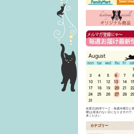
休業日(肉球マーク：毎週木曜日と第
曜)は発送のない日になりますので
承ください
カテゴリー