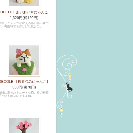
DECOLE あいあい傘にゃんこ
1,320円(税120円)
仲良しニャンコが映えるあいあい傘で
す。梅雨時でも涼しげな気分に。
DECOLE 【桜餅包みにゃんこ】
858円(税78円)
桜餅に乗ったキュートな猫。春の和菓
子といえばコレですよね。