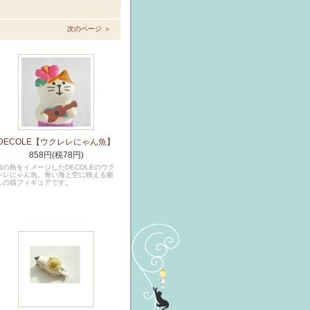
次のページ ＞
DECOLE【ウクレレにゃん魚】
858円(税78円)
南の島をイメージしたDECOLEのウク
レレにゃん魚。青い海と空に映える癒
しの猫フィギュアです。