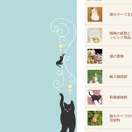
猫モチーフ文
猫柄の紙類と
ッピング用品
猫の置物
輸入猫雑貨
和風猫雑貨
猫モチーフの
芸材料