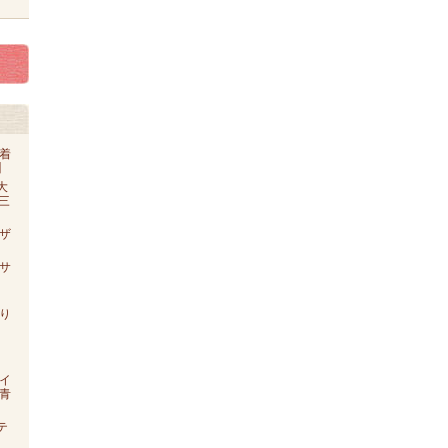
着
】
大
o三
ザ
【サ
り
イ
青
テ