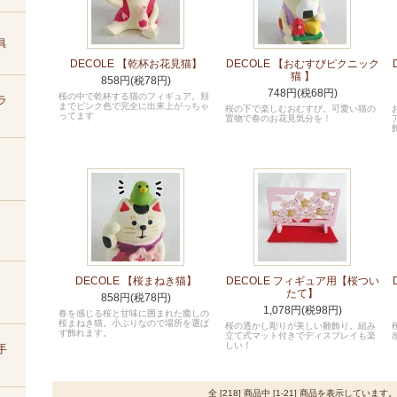
具
DECOLE 【乾杯お花見猫】
DECOLE 【おむすびピクニック
猫 】
858円(税78円)
748円(税68円)
桜の中で乾杯する猫のフィギュア。頬
ラ
までピンク色で完全に出来上がっちゃ
桜の下で楽しむおむすび。可愛い猫の
ってます
置物で春のお花見気分を！
DECOLE 【桜まねき猫】
DECOLE フィギュア用【桜つい
たて】
858円(税78円)
1,078円(税98円)
春を感じる桜と甘味に囲まれた癒しの
桜まねき猫。小ぶりなので場所を選ば
桜の透かし彫りが美しい雛飾り。組み
ず飾れます。
立て式マット付きでディスプレイも楽
しい！
手
全 [218] 商品中 [1-21] 商品を表示しています。