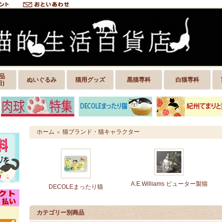
品
ぬいぐるみ
猫用グッズ
黒猫専科
白猫専科
日)
ホーム
猫ブランド・猫キャラクター
＞
A.E.Williams ピューター製猫
DECOLEまったり猫
カテゴリー別商品