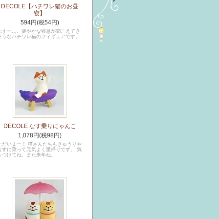
DECOLE【ハチワレ猫のお昼
寝】
594円(税54円)
ぷすー…。健やかな寝息が聞こえてき
そうなハチワレ猫のフィギュアです。
DECOLE なす乗りにゃんこ
1,078円(税98円)
ただいまー！ 猫さんたちもきゅうりや
なすに乗って元気よく里帰りです。 気
をつけてね、また来年ね。