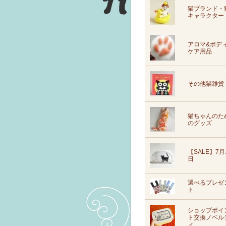
猫ブランド・
キャラクター
アロマ&ボデ
ケア用品
その他猫雑貨
猫ちゃんのた
のグッズ
【SALE】7月
日
選べるプレゼ
ト
ショップポイ
ト交換ノベル
ィ