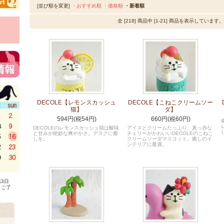
[並び順を変更]
・おすすめ順
・価格順
・新着順
全 [218] 商品中 [1-21] 商品を表示しています。
DECOLE【レモンスカッシュ
DECOLE【こねこクリームソー
猫】
ダ】
594円(税54円)
660円(税60円)
DECOLEのレモンスカッシュ猫は酸味
アイスとクリームたっぷり、真っ赤な
と甘みが絶妙な爽やかさ。デスクに癒
チェリーがかわいいDECOLEのこねこ
しを。
クリームソーダマスコット。癒しのイ
ンテリアに最適。
3日
、ご了