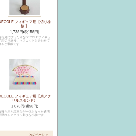
DECOLE フィギュア用【切り株
桜 】
1,738円(税158円)
お花見にぴったりなDECOLEフィギュ
ア用切り株桜。マスコットと合わせて
飾ると素敵です。
DECOLE フィギュア用【扇アク
リルスタンド】
1,078円(税98円)
桜舞う扇と親王台が一体となった透明
感溢れるアクリル製ひな小物です。
次のページ ＞