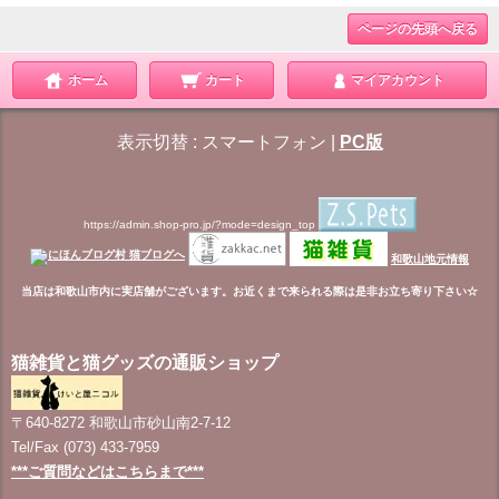
ページの先頭へ戻る
ホーム
カート
マイアカウント
表示切替 :
スマートフォン
|
PC版
https://admin.shop-pro.jp/?mode=design_top
和歌山地元情報
当店は和歌山市内に実店舗がございます。お近くまで来られる際は是非お立ち寄り下さい☆
猫雑貨と猫グッズの通販ショップ
〒640-8272 和歌山市砂山南2-7-12
Tel/Fax (073) 433-7959
***ご質問などはこちらまで***