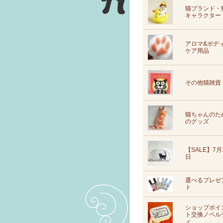
猫ブランド・
キャラクター
アロマ&ボデ
ケア用品
その他猫雑貨
猫ちゃんのた
のグッズ
【SALE】7月
日
選べるプレゼ
ト
ショップポイ
ト交換ノベル
ィ