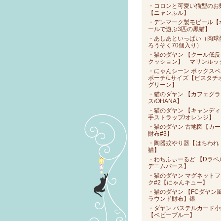
・コロンと可愛い猫型のお
【ニャンふル】
・デンマーク製モビール【
ールで遊ぶ3匹の黒猫】
・あしあといっぱい（肉球
ろうそく70個入り）
・猫のダヤン 【クール低反
クッション】 マリンルッ
・にゃんシーン ボックスペ
ポーチ/Lサイズ【ピスタチ
グリーン】
・猫のダヤン 【カフェグラ
ス/OHANA】
・猫のダヤン 【キャンディ
手ストラップ/オレンジ】
・猫のダヤン 古地図【カー
財布#3】
・陶器蚊やり器【はちわれ
猫】
・わちふぃーるど 【Dラベ
デニムパース】
・猫のダヤン マグネットフ
ク#2【にゃんキュー】
・猫のダヤン 【FCダヤン
ラウンド財布】銀
・ダヤン パステルカード小
【ベビーブルー】