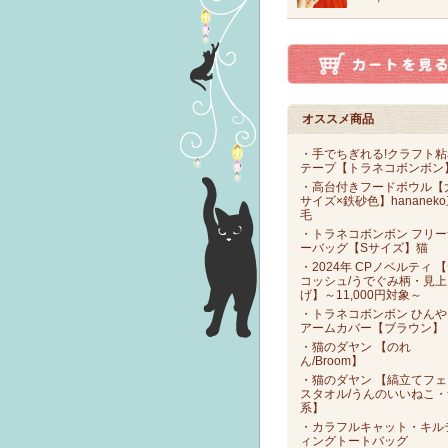
オススメ商品
・手でちぎれる!クラフト粘
テープ【トラネコボンボン
・高台付きフードボウル【
サイズ×鉄砂色】hananek
毛
・トラネコボンボン フリー
ーバッグ【Sサイズ】猫
・2024年 CPノベルティ 
コッシュ/うでぐみ柄・見上
げ】～11,000円対象～
・トラネコボンボン ひんや
アームカバー【ブラウン】
・猫のダヤン 【のれ
ん/Broom】
・猫のダヤン 【縞立てフェ
スタオル/うんのいいねこ・
系】
・カラフルキャット・キル
ィングトートバッグ