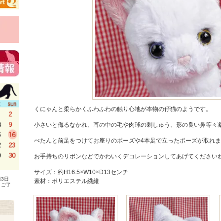
くにゃんと柔らかくふわふわの触り心地が本物の仔猫のようです。
小さいと侮るなかれ、耳の中の毛や肉球の刺しゅう、形の良い鼻等々
ぺたんと前足をつけてお座りのポーズや4本足で立ったポーズが取れ
お手持ちのリボンなどでかわいくデコレーションしてあげてください
サイズ：約H16.5×W10×D13センチ
3日
素材：ポリエステル繊維
、ご了