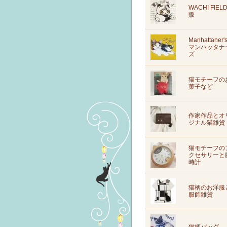
WACHI FIEL
販
Manhattaner'
マンハッタナ
ズ
猫モチーフの
菓子など
作家作品とオ
ジナル猫雑貨
猫モチーフの
クセサリーと
時計
猫柄のお洋服
服飾雑貨