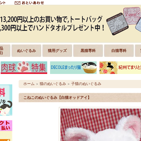
品
ぬいぐるみ
猫用グッズ
黒猫専科
白猫専科
日)
ホーム
猫のぬいぐるみ
子猫のぬいぐるみ
＞
＞
こねこのぬいぐるみ【白猫オッドアイ】