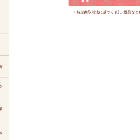
» 特定商取引法に基づく表記 (返品など)
・
貨
グ
猫
み