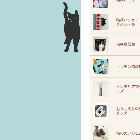
猫柄バッグ
猫柄ハンカチ
タオル・布
猫柄食器類
キッチン猫雑
インテリア猫
ッズ
おうち周りの
グッズ
猫のぬいぐる