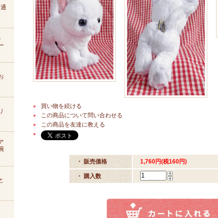
D通
s
ー
お
買い物を続ける
リ
この商品について問い合わせる
この商品を友達に教える
ア
腕
・ 販売価格
1,760円(税160円)
・ 購入数
と