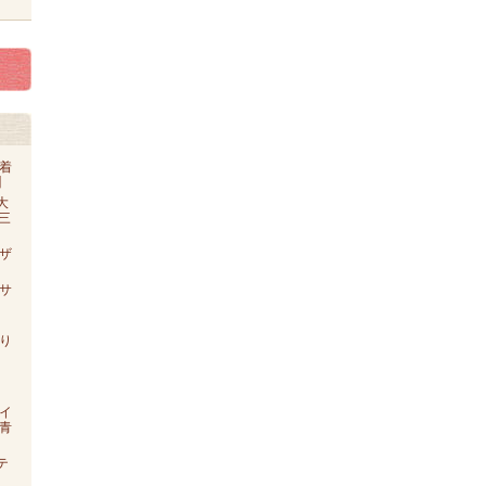
着
】
大
o三
ザ
【サ
り
イ
青
テ