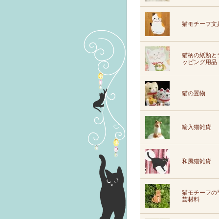
猫モチーフ文
猫柄の紙類と
ッピング用品
猫の置物
輸入猫雑貨
和風猫雑貨
猫モチーフの
芸材料