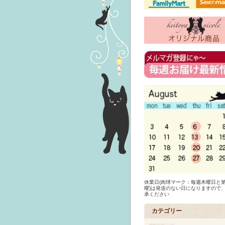
休業日(肉球マーク：毎週木曜日と第
曜)は発送のない日になりますので
承ください
カテゴリー