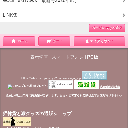
Wachifield News 最新号2026年8月
LINK集
ページの先頭へ戻る
ホーム
カート
マイアカウント
表示切替 :
スマートフォン
|
PC版
https://admin.shop-pro.jp/?mode=design_top
和歌山地元情報
当店は和歌山市内に実店舗がございます。お近くまで来られる際は是非お立ち寄り下さい☆
猫雑貨と猫グッズの通販ショップ