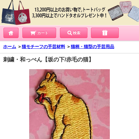
カート
検索
ホーム
＞
猫モチーフの手芸材料
＞
猫柄・猫型の手芸用品
刺繍・和っぺん【坂の下/赤毛の猫】