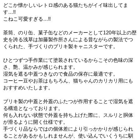
どこか懐かしいレトロ感のある猫たちがイイ味出してま
す…!!
こねこ可愛すぎる…!!
茶筒、のり缶、菓子缶などのメーカーとして120年以上の歴
史を誇る浅草は加藤製作所さんによる昔ながらの製法でつ
くられた、手づくりのブリキ製キャニスターです。
ひとつずつ手作業にて塗装されているからこその色味の深
さ、艶、温かみが感じられます。
湿気を遮る中蓋つきなので食品の保存に最適です。
コーヒー豆やお茶はもちろん、猫ちゃんのカリカリ用にも
おすすめいたします。
ブリキ製の中蓋と外蓋のふたつが作用することで湿気を遮
る構造となっております。
何も入れない状態で外蓋を持ち上げた際に、スルリと胴体
が滑るように開く仕様です。
手づくり品ならではの個体差により引っかかりが感じられ
ることがあるかもしれませんが、使い込んでいくうちに馴