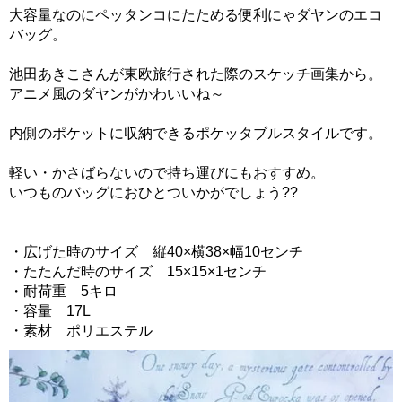
大容量なのにペッタンコにたためる便利にゃダヤンのエコ
バッグ。
池田あきこさんが東欧旅行された際のスケッチ画集から。
アニメ風のダヤンがかわいいね～
内側のポケットに収納できるポケッタブルスタイルです。
軽い・かさばらないので持ち運びにもおすすめ。
いつものバッグにおひとついかがでしょう??
・広げた時のサイズ 縦40×横38×幅10センチ
・たたんだ時のサイズ 15×15×1センチ
・耐荷重 5キロ
・容量 17L
・素材 ポリエステル