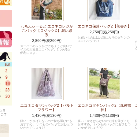
わちふぃーるど エコネコレジか
エコネコ保冷バッグ2【落書き】
ごバッグ【ロジックD】濃い緑
2,750円(税250円)
系
お買いものにはお気に入りのダヤンの
2,860円(税260円)
エコバッグで♪♪
スーパーのレジかごにちょうど良いサ
イズの大容量エコバッグ、1つあると
便利にゃよ。
エコネコダヤンバッグ2【バルト
エコネコダヤンバッグ2【風神雷
フラワー】
神】
3日
、ご了
1,430円(税130円)
1,430円(税130円)
軽い・かさばらないので持ち運びにも
軽い・かさばらないので持ち運びにも
おすすめ。 いつものバッグにおひとつ
おすすめ。 いつものバッグにおひとつ
いかがでしょう??
いかがでしょう??