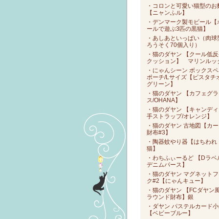
・コロンと可愛い猫型のお
【ニャンふル】
・デンマーク製モビール【
ールで遊ぶ3匹の黒猫】
・あしあといっぱい（肉球
ろうそく70個入り）
・猫のダヤン 【クール低反
クッション】 マリンルッ
・にゃんシーン ボックスペ
ポーチ/Lサイズ【ピスタチ
グリーン】
・猫のダヤン 【カフェグラ
ス/OHANA】
・猫のダヤン 【キャンディ
手ストラップ/オレンジ】
・猫のダヤン 古地図【カー
財布#3】
・陶器蚊やり器【はちわれ
猫】
・わちふぃーるど 【Dラベ
デニムパース】
・猫のダヤン マグネットフ
ク#2【にゃんキュー】
・猫のダヤン 【FCダヤン
ラウンド財布】銀
・ダヤン パステルカード小
【ベビーブルー】