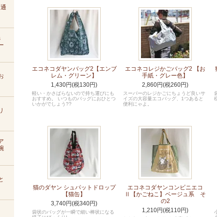
D通
s
ー
エコネコダヤンバッグ2【エンブ
エコネコレジかごバッグ2 【お
レム・グリーン】
手紙・グレー色】
お
1,430円(税130円)
2,860円(税260円)
軽い・かさばらないので持ち運びにも
スーパーのレジかごにちょうど良いサ
おすすめ。 いつものバッグにおひとつ
イズの大容量エコバッグ、1つあると
いかがでしょう??
便利にゃよ。
リ
ア
腕
と
猫のダヤン シュパットドロップ
エコネコダヤンコンビニエコ
【猫缶】
Ⅱ【かごねこ】ベージュ系 そ
の2
3,740円(税340円)
1,210円(税110円)
袋状のバッグが一瞬で細い棒状になる