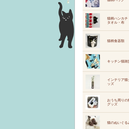
猫柄バッグ
猫柄ハンカチ
タオル・布
猫柄食器類
キッチン猫雑
インテリア猫
ッズ
おうち周りの
グッズ
猫のぬいぐる