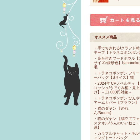
オススメ商品
・手でちぎれる!クラフト粘
テープ【トラネコボンボン
・高台付きフードボウル【
サイズ×鉄砂色】hananek
毛
・トラネコボンボン フリー
ーバッグ【Sサイズ】猫
・2024年 CPノベルティ 
コッシュ/うでぐみ柄・見上
げ】～11,000円対象～
・トラネコボンボン ひんや
アームカバー【ブラウン】
・猫のダヤン 【のれ
ん/Broom】
・猫のダヤン 【縞立てフェ
スタオル/うんのいいねこ・
系】
・カラフルキャット・キル
ィングトートバッグ