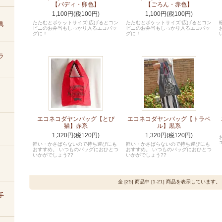
【バディ・卵色】
【ごろん・赤色】
1,100円(税100円)
1,100円(税100円)
たたむとポケットサイズ!広げるとコン
たたむとポケットサイズ!広げるとコン
具
ビニのお弁当もしっかり入るエコバッ
ビニのお弁当もしっかり入るエコバッ
グに！
グに！
ラ
エコネコダヤンバッグ【とび
エコネコダヤンバッグ【トラベ
猫】赤系
ル】黒系
1,320円(税120円)
1,320円(税120円)
軽い・かさばらないので持ち運びにも
軽い・かさばらないので持ち運びにも
おすすめ。 いつものバッグにおひとつ
おすすめ。 いつものバッグにおひとつ
いかがでしょう??
いかがでしょう??
全 [25] 商品中 [1-21] 商品を表示しています。
手