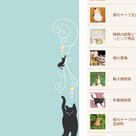
猫モチーフ文
猫柄の紙類と
ッピング用品
猫の置物
輸入猫雑貨
和風猫雑貨
猫モチーフの
芸材料