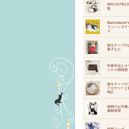
WACHI FIEL
販
Manhattaner'
マンハッタナ
ズ
猫モチーフの
菓子など
作家作品とオ
ジナル猫雑貨
猫モチーフの
クセサリーと
時計
猫柄のお洋服
服飾雑貨