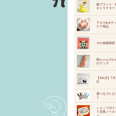
猫ブランド・
キャラクター
アロマ&ボデ
ケア用品
その他猫雑貨
猫ちゃんのた
のグッズ
【SALE】7月
日
選べるプレゼ
ト
ショップポイ
ト交換ノベル
ィ