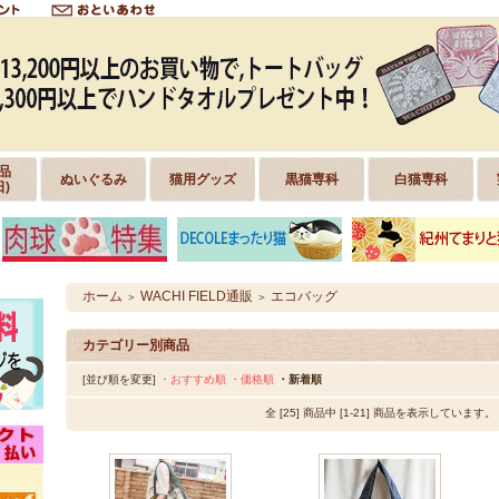
品
ぬいぐるみ
猫用グッズ
黒猫専科
白猫専科
日)
ホーム
WACHI FIELD通販
エコバッグ
＞
＞
カテゴリー別商品
[並び順を変更]
・おすすめ順
・価格順
・新着順
全 [25] 商品中 [1-21] 商品を表示しています。