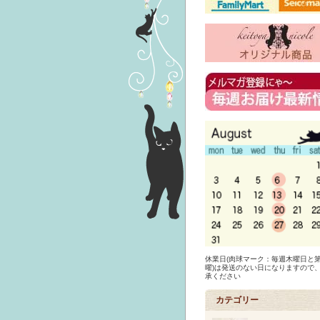
休業日(肉球マーク：毎週木曜日と第
曜)は発送のない日になりますので
承ください
カテゴリー