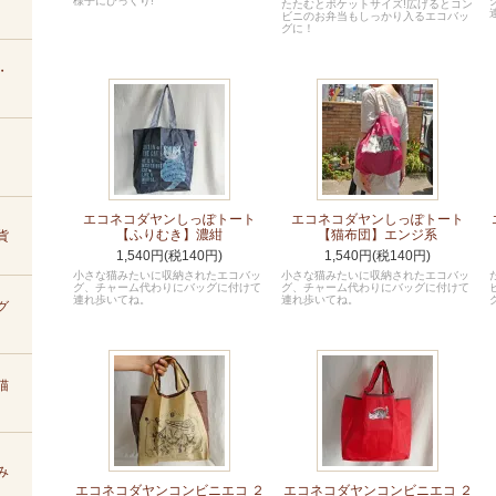
様子にびっくり!
たたむとポケットサイズ!広げるとコン
ビニのお弁当もしっかり入るエコバッ
グに！
・
エコネコダヤンしっぽトート
エコネコダヤンしっぽトート
【ふりむき】濃紺
【猫布団】エンジ系
貨
1,540円(税140円)
1,540円(税140円)
小さな猫みたいに収納されたエコバッ
小さな猫みたいに収納されたエコバッ
グ、チャーム代わりにバッグに付けて
グ、チャーム代わりにバッグに付けて
連れ歩いてね。
連れ歩いてね。
グ
猫
み
エコネコダヤンコンビニエコ ２
エコネコダヤンコンビニエコ ２