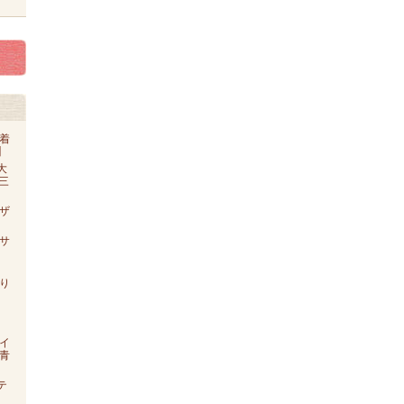
着
】
大
o三
ザ
【サ
り
イ
青
テ