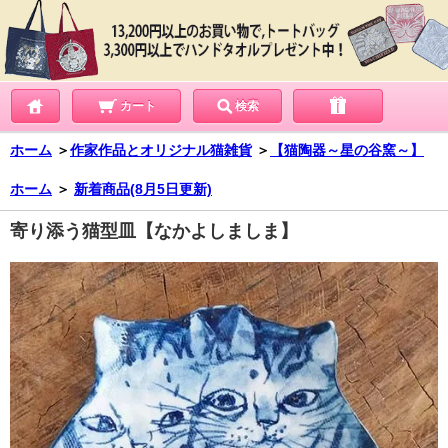
カート
検索
ホーム
＞
作家作品とオリジナル猫雑貨
＞
【猫陶器～星の谷窯～】
ホーム
＞
新着商品(8月5日更新)
寄り添う猫型皿【なかよしましま】