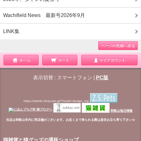
Wachifield News 最新号2026年9月
LINK集
ページの先頭へ戻る
ホーム
カート
マイアカウント
表示切替 :
スマートフォン
|
PC版
https://admin.shop-pro.jp/?mode=design_top
和歌山地元情報
当店は和歌山市内に実店舗がございます。お近くまで来られる際は是非お立ち寄り下さい☆
猫雑貨と猫グッズの通販ショップ