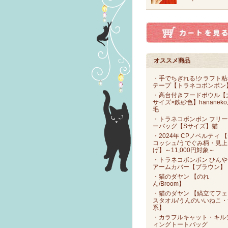
オススメ商品
・手でちぎれる!クラフト粘
テープ【トラネコボンボン
・高台付きフードボウル【
サイズ×鉄砂色】hananek
毛
・トラネコボンボン フリー
ーバッグ【Sサイズ】猫
・2024年 CPノベルティ 
コッシュ/うでぐみ柄・見上
げ】～11,000円対象～
・トラネコボンボン ひんや
アームカバー【ブラウン】
・猫のダヤン 【のれ
ん/Broom】
・猫のダヤン 【縞立てフェ
スタオル/うんのいいねこ・
系】
・カラフルキャット・キル
ィングトートバッグ