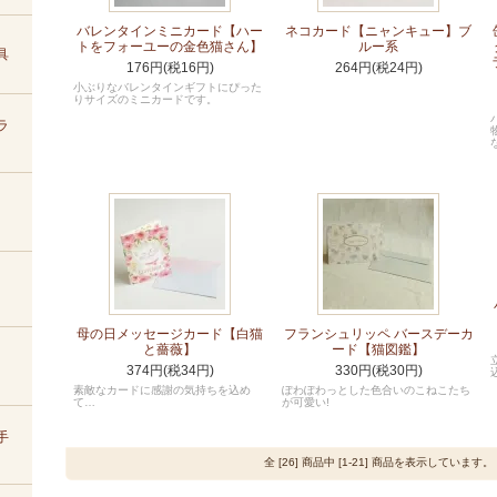
バレンタインミニカード【ハー
ネコカード【ニャンキュー】ブ
トをフォーユーの金色猫さん】
ルー系
具
176円(税16円)
264円(税24円)
小ぶりなバレンタインギフトにぴった
りサイズのミニカードです。
ラ
母の日メッセージカード【白猫
フランシュリッペ バースデーカ
と薔薇】
ード【猫図鑑】
374円(税34円)
330円(税30円)
素敵なカードに感謝の気持ちを込め
ぽわぽわっとした色合いのこねこたち
て…
が可愛い!
手
全 [26] 商品中 [1-21] 商品を表示しています。