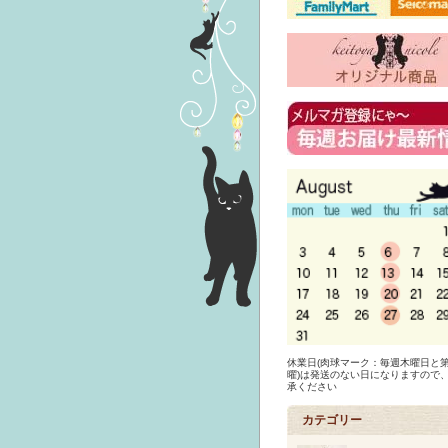
休業日(肉球マーク：毎週木曜日と第
曜)は発送のない日になりますので
承ください
カテゴリー