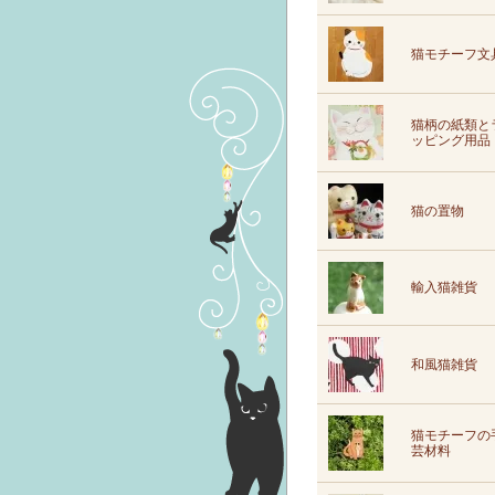
猫モチーフ文
猫柄の紙類と
ッピング用品
猫の置物
輸入猫雑貨
和風猫雑貨
猫モチーフの
芸材料