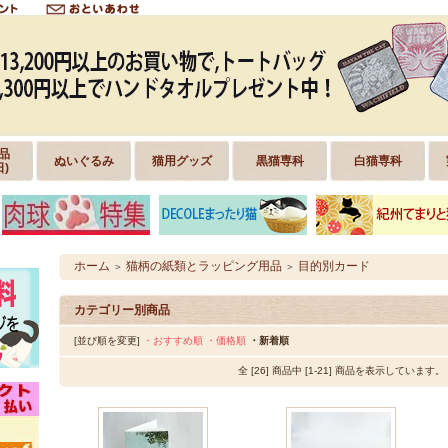
品
ぬいぐるみ
猫用グッズ
黒猫専科
白猫専科
日)
ホーム
猫柄の紙類とラッピング用品
目的別カード
＞
＞
カテゴリー別商品
[並び順を変更]
・おすすめ順
・価格順
・新着順
全 [26] 商品中 [1-21] 商品を表示しています。