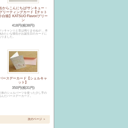
缶からこんにちは!サンキュー・
グリーティングカード【チャト
ラ白猫】KATSUO Flavor/グリー
ン
418円(税38円)
パッキャン☆と音は鳴りませぬが… 本
物みたいな猫缶がお誕生日のカードに
なりました。
バースデーカード【シェルキャ
ット】
350円(税31円)
立体のシェルパーツを使った少し手の
込んだバースデーカード。
次のページ ＞