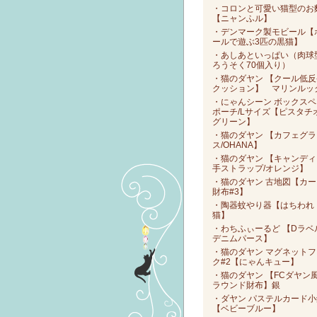
・コロンと可愛い猫型のお
【ニャンふル】
・デンマーク製モビール【
ールで遊ぶ3匹の黒猫】
・あしあといっぱい（肉球
ろうそく70個入り）
・猫のダヤン 【クール低反
クッション】 マリンルッ
・にゃんシーン ボックスペ
ポーチ/Lサイズ【ピスタチ
グリーン】
・猫のダヤン 【カフェグラ
ス/OHANA】
・猫のダヤン 【キャンディ
手ストラップ/オレンジ】
・猫のダヤン 古地図【カー
財布#3】
・陶器蚊やり器【はちわれ
猫】
・わちふぃーるど 【Dラベ
デニムパース】
・猫のダヤン マグネットフ
ク#2【にゃんキュー】
・猫のダヤン 【FCダヤン
ラウンド財布】銀
・ダヤン パステルカード小
【ベビーブルー】