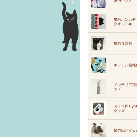
猫柄バッグ
猫柄ハンカチ
タオル・布
猫柄食器類
キッチン猫雑
インテリア猫
ッズ
おうち周りの
グッズ
猫のぬいぐる