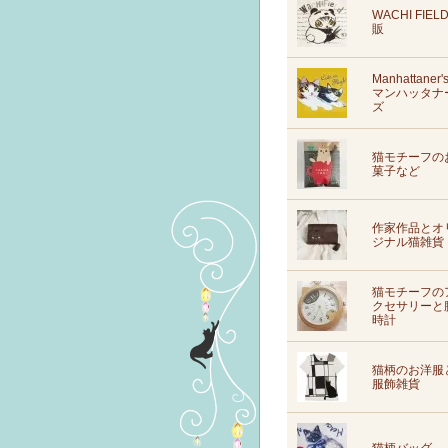
WACHI FIEL
販
Manhattaner'
マンハッタナ
ズ
猫モチーフの
菓子など
作家作品とオ
ジナル猫雑貨
猫モチーフの
クセサリーと
時計
猫柄のお洋服
服飾雑貨