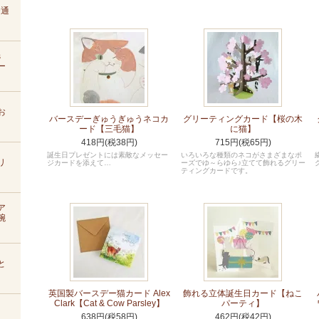
D通
s
ー
お
バースデーぎゅうぎゅうネコカ
グリーティングカード【桜の木
ード【三毛猫】
に猫】
418円(税38円)
715円(税65円)
誕生日プレゼントには素敵なメッセー
いろいろな種類のネコがさまざまなポ
リ
ジカードを添えて…
ーズでゆ～らゆら♪立てて飾れるグリー
ティングカードです。
ア
腕
と
英国製バースデー猫カード Alex
飾れる立体誕生日カード【ねこ
Clark【Cat & Cow Parsley】
パーティ】
638円(税58円)
462円(税42円)