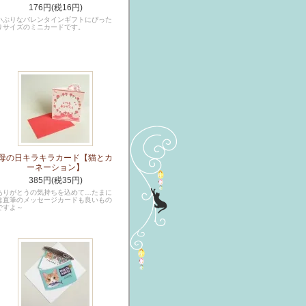
176円(税16円)
小ぶりなバレンタインギフトにぴった
りサイズのミニカードです。
母の日キラキラカード【猫とカ
ーネーション】
385円(税35円)
ありがとうの気持ちを込めて…たまに
は直筆のメッセージカードも良いもの
ですよ～