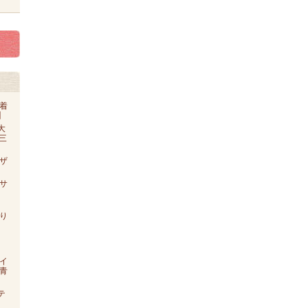
着
】
大
o三
ザ
【サ
り
イ
青
テ