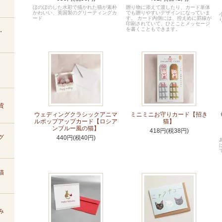
ほのぼのした水彩で描かれた猫が素朴
贈り物に添えて渡したり、カード単体
かわいい、英国製のグリーティングカ
でも贈りやすいデザインになっていま
ード
す。 カード内側には、控えめに罫線が
印刷されていて、ひとことメッセージ
を書くこともできます。
・
貨
ウェディングクラシックアニマ
ミニミニお守りカード【招き
ルポップアップカード【ロシア
猫】
ンブルー風の猫】
418円(税38円)
グ
440円(税40円)
猫
み