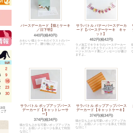
バースデーカード【猫とケーキ
サラバトル バナーバースデーカ
／日下明】
ード【バースデーケーキ キャ
ット】
440円(税40円)
462円(税42円)
かわいい猫とケーキのイラストのバー
スデーカード。贈り物にぴったり。
ラメ加工でキラキラのバースデーカー
ド。紙アタッチとラインストーンがゴ
ージャス!カード裏にメッセージが書け
ますよ。
サラバトル ポップアップバース
サラバトル ポップアップバース
3日
デーカード【キャットレーサ
デーカード【キャットケーキ】
、ご了
ー】
374円(税34円)
374円(税34円)
猫が立ち上がる可愛いポップアップカ
ード。お祝いメッセージを添えて特別
猫が立ち上がる可愛いポップアップカ
な日に！
ード。お祝いメッセージを添えて特別
な日に！