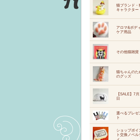
猫ブランド・
キャラクター
アロマ&ボデ
ケア用品
その他猫雑貨
猫ちゃんのた
のグッズ
【SALE】7月
日
選べるプレゼ
ト
ショップポイ
ト交換ノベル
ィ