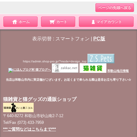
ページの先頭へ戻る
ホーム
カート
マイアカウント
表示切替 :
スマートフォン
|
PC版
https://admin.shop-pro.jp/?mode=design_top
和歌山地元情報
当店は和歌山市内に実店舗がございます。お近くまで来られる際は是非お立ち寄り下さい☆
猫雑貨と猫グッズの通販ショップ
〒640-8272 和歌山市砂山南2-7-12
Tel/Fax (073) 433-7959
***ご質問などはこちらまで***