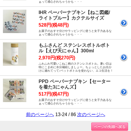
ぁって感心されちゃうかも・・・
IHR ペーパーナプキン【ねこ図鑑/
ライトブルー】カクテルサイズ
528円(税48円)
お菓子のおすそ分けやラッピングに使うと女子力あるな
ぁって感心されちゃうかも・・・
もふさんど ステンレスボトルボト
ル【えび天にゃん】300ml
2,970円(税270円)
ふわふわ可愛いこねこ柄のステンレスボトル。暑い日は
特にこまめに水分補給しましょー。ちょっとしたお出か
けに連れてって♪ペットボトルを使わない、エコ生活を！
PPD ペーパーナプキン【セーター
を着た3にゃんズ】
517円(税47円)
お菓子のおすそ分けやラッピングに使うと女子力あるな
ぁって感心されちゃうかも・・・
前のページへ
13-24 / 86
次のページへ
ページの先頭へ戻る