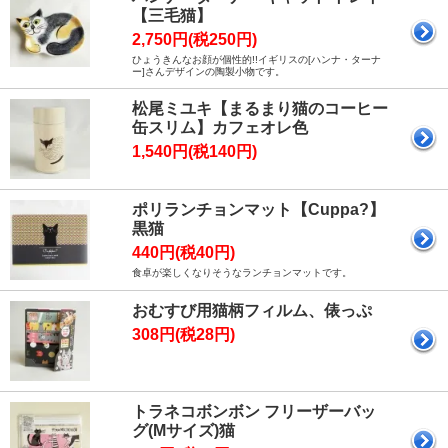
【三毛猫】
2,750円(税250円)
ひょうきんなお顔が個性的!!イギリスの[ハンナ・ターナ
ー]さんデザインの陶製小物です。
松尾ミユキ【まるまり猫のコーヒー
缶スリム】カフェオレ色
1,540円(税140円)
ポリランチョンマット【Cuppa?】
黒猫
440円(税40円)
食卓が楽しくなりそうなランチョンマットです。
おむすび用猫柄フィルム、俵っぷ
308円(税28円)
トラネコボンボン フリーザーバッ
グ(Mサイズ)猫