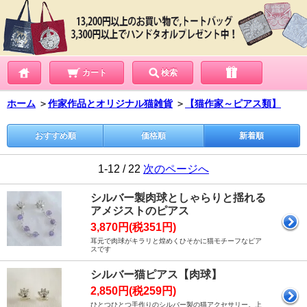
カート
検索
ホーム
＞
作家作品とオリジナル猫雑貨
＞
【猫作家～ピアス類】
おすすめ順
価格順
新着順
1-12 / 22
次のページへ
シルバー製肉球としゃらりと揺れる
アメジストのピアス
3,870円(税351円)
耳元で肉球がキラリと煌めくひそかに猫モチーフなピア
スです
シルバー猫ピアス【肉球】
2,850円(税259円)
ひとつひとつ手作りのシルバー製の猫アクセサリー。上