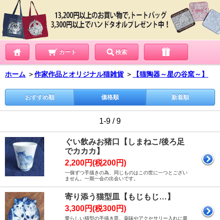
カート
検索
ホーム
＞
作家作品とオリジナル猫雑貨
＞
【猫陶器～星の谷窯～】
おすすめ順
価格順
新着順
1-9 / 9
ぐい飲みお猪口【しまねこ/後ろ足
でカカカ】
2,200円(税200円)
一個ずつ手描きの為、同じものはこの世に一つとござい
ません。一期一会の出会いです。
寄り添う猫型皿【もじもじ…】
3,300円(税300円)
愛らしい猫型の手描き皿。薬味やアクセサリー入れに最