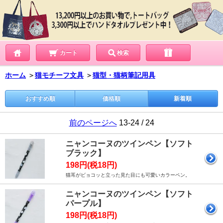
カート
検索
ホーム
＞
猫モチーフ文具
＞
猫型・猫柄筆記用具
おすすめ順
価格順
新着順
前のページへ
13-24 / 24
ニャンコーヌのツインペン【ソフト
ブラック】
198円(税18円)
猫耳がビョコッと立った見た目にも可愛いカラーペン。
ニャンコーヌのツインペン【ソフト
パープル】
198円(税18円)