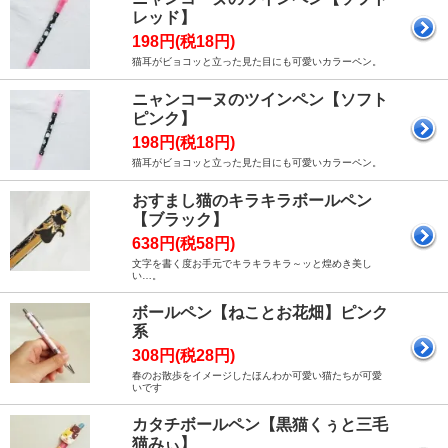
レッド】
198円(税18円)
猫耳がビョコッと立った見た目にも可愛いカラーペン。
ニャンコーヌのツインペン【ソフト
ピンク】
198円(税18円)
猫耳がビョコッと立った見た目にも可愛いカラーペン。
おすまし猫のキラキラボールペン
【ブラック】
638円(税58円)
文字を書く度お手元でキラキラキラ～ッと煌めき美し
い…。
ボールペン【ねことお花畑】ピンク
系
308円(税28円)
春のお散歩をイメージしたほんわか可愛い猫たちが可愛
いです
カタチボールペン【黒猫くぅと三毛
猫みぃ】