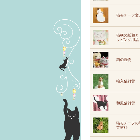
猫モチーフ文
猫柄の紙類と
ッピング用品
猫の置物
輸入猫雑貨
和風猫雑貨
猫モチーフの
芸材料