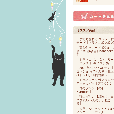
オススメ商品
・手でちぎれる!クラフト粘
テープ【トラネコボンボン
・高台付きフードボウル【
サイズ×鉄砂色】hananek
毛
・トラネコボンボン フリー
ーバッグ【Sサイズ】猫
・2024年 CPノベルティ 
コッシュ/うでぐみ柄・見上
げ】～11,000円対象～
・トラネコボンボン ひんや
アームカバー【ブラウン】
・猫のダヤン 【のれ
ん/Broom】
・猫のダヤン 【縞立てフェ
スタオル/うんのいいねこ・
系】
・カラフルキャット・キル
ィングトートバッグ