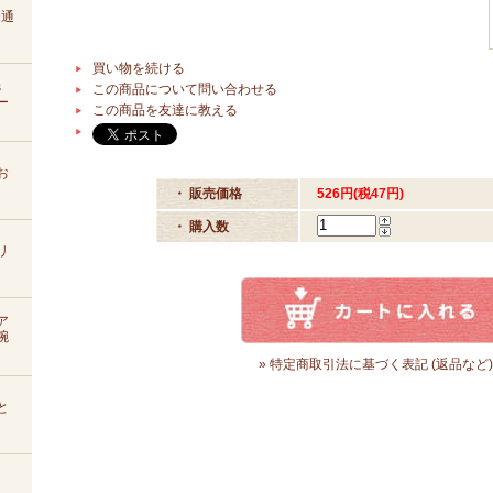
D通
買い物を続ける
s
この商品について問い合わせる
ー
この商品を友達に教える
お
・ 販売価格
526円(税47円)
・ 購入数
リ
ア
腕
» 特定商取引法に基づく表記 (返品など)
と