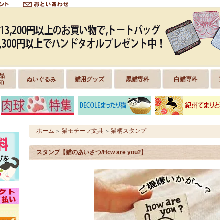
品
ぬいぐるみ
猫用グッズ
黒猫専科
白猫専科
日)
ホーム
猫モチーフ文具
猫柄スタンプ
＞
＞
スタンプ【猫のあいさつ/How are you?】