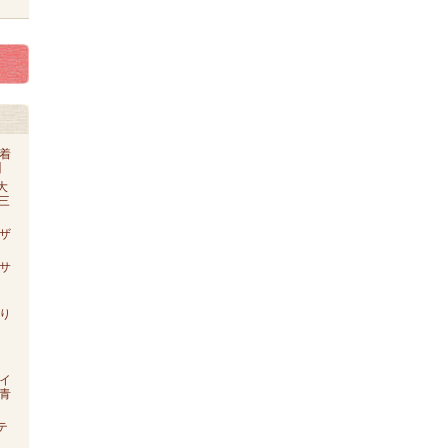
着
】
大
o三
ザ
【サ
り
イ
青
テ