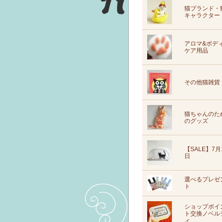
猫ブランド・
キャラクター
アロマ&ボデ
ケア用品
その他猫雑貨
猫ちゃんのた
のグッズ
【SALE】7月
日
選べるプレゼ
ト
ショップポイ
ト交換ノベル
ィ