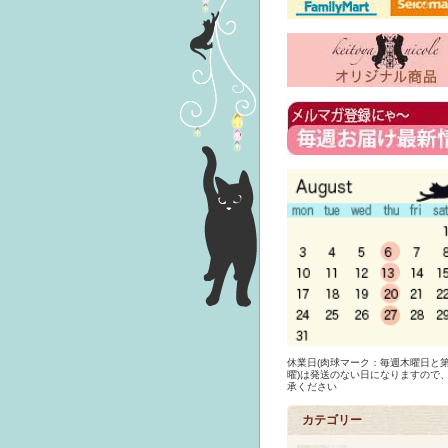
休業日(肉球マーク：毎週木曜日と第
曜)は発送のない日になりますので
承ください
カテゴリー