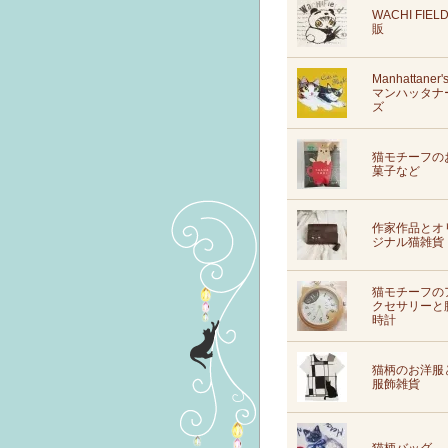
WACHI FIEL
販
Manhattaner'
マンハッタナ
ズ
猫モチーフの
菓子など
作家作品とオ
ジナル猫雑貨
猫モチーフの
クセサリーと
時計
猫柄のお洋服
服飾雑貨