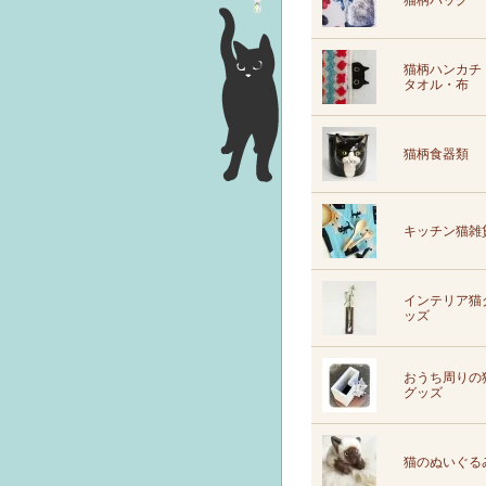
猫柄バッグ
猫柄ハンカチ
タオル・布
猫柄食器類
キッチン猫雑
インテリア猫
ッズ
おうち周りの
グッズ
猫のぬいぐる