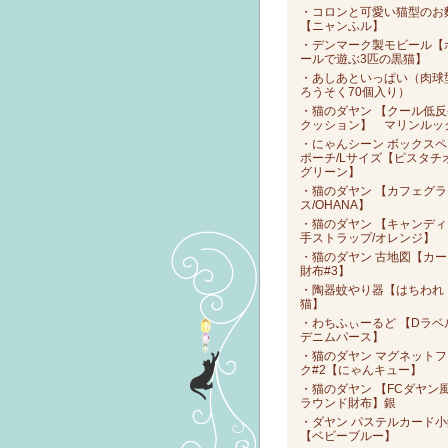
・コロンと可愛い猫型のお
【ニャンふル】
・デンマーク製モビール【
ールで遊ぶ3匹の黒猫】
・あしあといっぱい（肉球
ろうそく70個入り）
・猫のダヤン 【クール低反
クッション】 マリンルッ
・にゃんシーン ボックスペ
ポーチ/Lサイズ【ピスタチ
グリーン】
・猫のダヤン 【カフェグラ
ス/OHANA】
・猫のダヤン 【キャンディ
手ストラップ/オレンジ】
・猫のダヤン 古地図【カー
財布#3】
・陶器蚊やり器【はちわれ
猫】
・わちふぃーるど 【Dラベ
デニムパース】
・猫のダヤン マグネットフ
ク#2【にゃんキュー】
・猫のダヤン 【FCダヤン
ラウンド財布】銀
・ダヤン パステルカード小
【ベビーブルー】