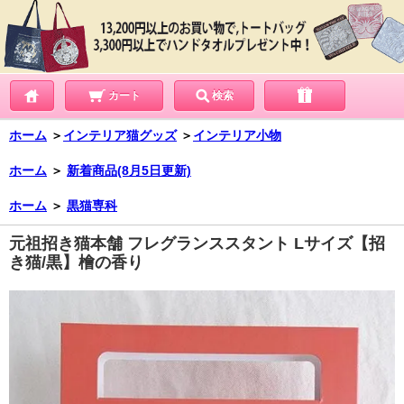
カート
検索
ホーム
＞
インテリア猫グッズ
＞
インテリア小物
ホーム
＞
新着商品(8月5日更新)
ホーム
＞
黒猫専科
元祖招き猫本舗 フレグランススタント Lサイズ【招
き猫/黒】檜の香り