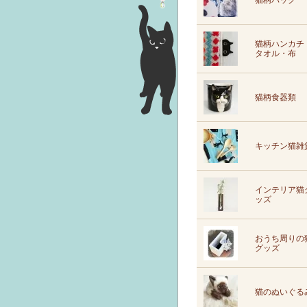
猫柄バッグ
猫柄ハンカチ
タオル・布
猫柄食器類
キッチン猫雑
インテリア猫
ッズ
おうち周りの
グッズ
猫のぬいぐる