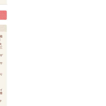
着
】
大
o三
ザ
【サ
り
イ
青
テ