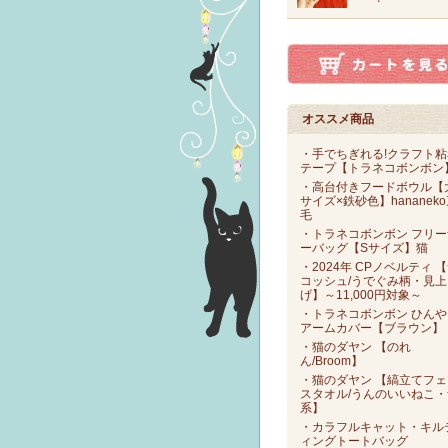
オススメ商品
・手でちぎれる!クラフト粘
テープ【トラネコボンボン
・高台付きフードボウル【
サイズ×鉄砂色】hananek
毛
・トラネコボンボン フリー
ーバッグ【Sサイズ】猫
・2024年 CPノベルティ 
コッシュ/うでぐみ柄・見上
げ】～11,000円対象～
・トラネコボンボン ひんや
アームカバー【ブラウン】
・猫のダヤン 【のれ
ん/Broom】
・猫のダヤン 【縞立てフェ
スタオル/うんのいいねこ・
系】
・カラフルキャット・キル
ィングトートバッグ