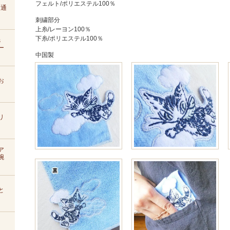
フェルト/ポリエステル100％
D通
刺繍部分
上糸/レーヨン100％
下糸/ポリエステル100％
s
ー
中国製
お
リ
ア
腕
と