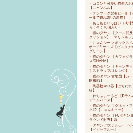
・コロンと可愛い猫型のお
【ニャンふル】
・デンマーク製モビール【
ールで遊ぶ3匹の黒猫】
・あしあといっぱい（肉球
ろうそく70個入り）
・猫のダヤン 【クール低反
クッション】 マリンルッ
・にゃんシーン ボックスペ
ポーチ/Lサイズ【ピスタチ
グリーン】
・猫のダヤン 【カフェグラ
ス/OHANA】
・猫のダヤン 【キャンディ
手ストラップ/オレンジ】
・猫のダヤン 古地図【カー
財布#3】
・陶器蚊やり器【はちわれ
猫】
・わちふぃーるど 【Dラベ
デニムパース】
・猫のダヤン マグネットフ
ク#2【にゃんキュー】
・猫のダヤン 【FCダヤン
ラウンド財布】銀
・ダヤン パステルカード小
【ベビーブルー】