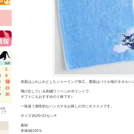
表面はふわふわとしたシャーリング加工、裏面はパイル地のタオルハ
飛び出している刺繍ワッペンがポイントで、
ギフトにもおすすめの１枚です♪
一味違う個性的なハンカチをお探しの方にオススメです。
3日
、ご了
サイズ:約20×22センチ
素材:
本体/綿100％