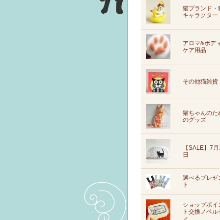
猫ブランド・
キャラクター
アロマ&ボデ
ケア用品
その他猫雑貨
猫ちゃんのた
のグッズ
【SALE】7月
日
選べるプレゼ
ト
ショップポイ
ト交換ノベル
ィ