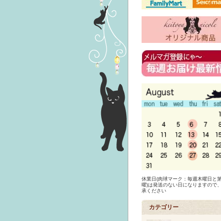
休業日(肉球マーク：毎週木曜日と第
曜)は発送のない日になりますので
承ください
カテゴリー