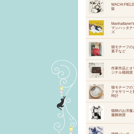
WACHI FIEL
販
Manhattaner'
マンハッタナ
ズ
猫モチーフの
菓子など
作家作品とオ
ジナル猫雑貨
猫モチーフの
クセサリーと
時計
猫柄のお洋服
服飾雑貨