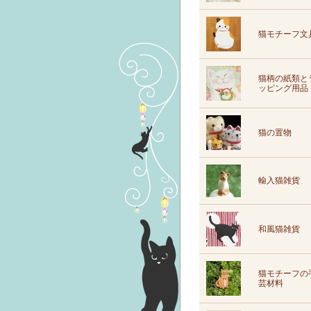
猫モチーフ文
猫柄の紙類と
ッピング用品
猫の置物
輸入猫雑貨
和風猫雑貨
猫モチーフの
芸材料