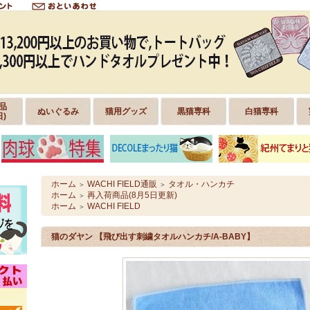
品
ぬいぐるみ
猫用グッズ
黒猫専科
白猫専科
日)
ホーム
WACHI FIELD通販
タオル・ハンカチ
＞
＞
ホーム
再入荷商品(8月5日更新)
＞
ホーム
WACHI FIELD
＞
猫のダヤン 【飛び出す刺繍タオルハンカチ/A-BABY】