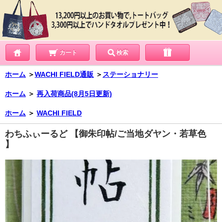
カート
検索
ホーム
＞
WACHI FIELD通販
＞
ステーショナリー
ホーム
＞
再入荷商品(8月5日更新)
ホーム
＞
WACHI FIELD
わちふぃーるど 【御朱印帖/ご当地ダヤン・若草色
】