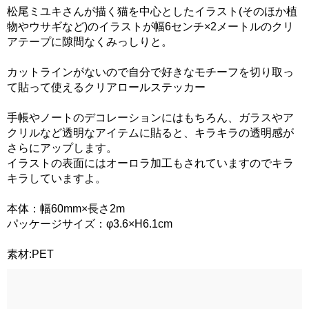
松尾ミユキさんが描く猫を中心としたイラスト(そのほか植
物やウサギなど)のイラストが幅6センチ×2メートルのクリ
アテープに隙間なくみっしりと。
カットラインがないので自分で好きなモチーフを切り取っ
て貼って使えるクリアロールステッカー
手帳やノートのデコレーションにはもちろん、ガラスやア
クリルなど透明なアイテムに貼ると、キラキラの透明感が
さらにアップします。
イラストの表面にはオーロラ加工もされていますのでキラ
キラしていますよ。
本体：幅60mm×長さ2m
パッケージサイズ：φ3.6×H6.1cm
素材:PET