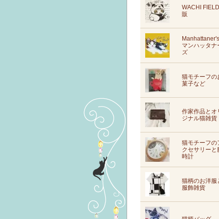
WACHI FIEL
販
Manhattaner'
マンハッタナ
ズ
猫モチーフの
菓子など
作家作品とオ
ジナル猫雑貨
猫モチーフの
クセサリーと
時計
猫柄のお洋服
服飾雑貨