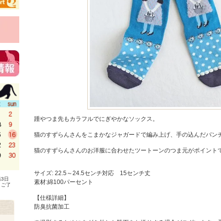
踵やつま先もカラフルでにぎやかなソックス。
猫のすずらんさんをこまかなジャガードで編み上げ、手の込んだパン
猫のすずらんさんのお洋服に合わせたツートーンのつま元がポイント
サイズ: 22.5～24.5センチ対応 15センチ丈
3日
素材:綿100パーセント
、ご了
【仕様詳細】
防臭抗菌加工