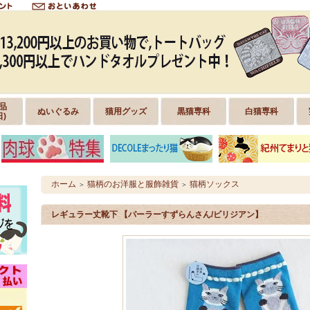
品
ぬいぐるみ
猫用グッズ
黒猫専科
白猫専科
日)
ホーム
猫柄のお洋服と服飾雑貨
猫柄ソックス
＞
＞
レギュラー丈靴下 【パーラーすずらんさん/ビリジアン】