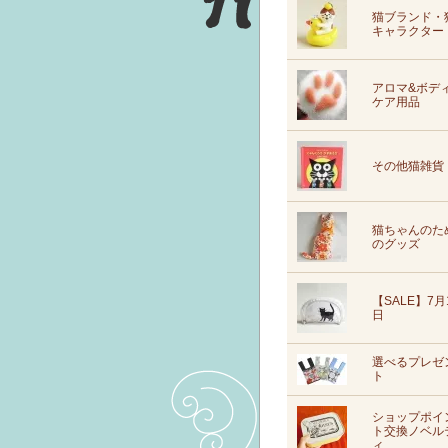
猫ブランド・
キャラクター
アロマ&ボデ
ケア用品
その他猫雑貨
猫ちゃんのた
のグッズ
【SALE】7月
日
選べるプレゼ
ト
ショップポイ
ト交換ノベル
ィ