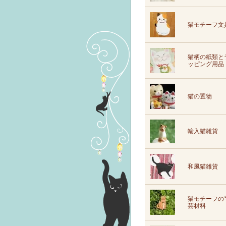
猫モチーフ文
猫柄の紙類と
ッピング用品
猫の置物
輸入猫雑貨
和風猫雑貨
猫モチーフの
芸材料