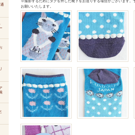
※撮影するためにタグを外した靴下をお送りする場合がございます。
D通
お願いいたします。
s
ー
お
リ
ア
腕
と