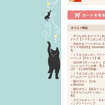
オススメ商品
・手でちぎれる!クラフト粘
テープ【トラネコボンボン
・高台付きフードボウル【
サイズ×鉄砂色】hananek
毛
・トラネコボンボン フリー
ーバッグ【Sサイズ】猫
・2024年 CPノベルティ 
コッシュ/うでぐみ柄・見上
げ】～11,000円対象～
・トラネコボンボン ひんや
アームカバー【ブラウン】
・猫のダヤン 【のれ
ん/Broom】
・猫のダヤン 【縞立てフェ
スタオル/うんのいいねこ・
系】
・カラフルキャット・キル
ィングトートバッグ