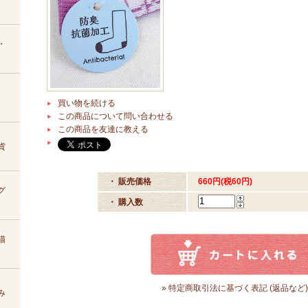
・
買い物を続ける
この商品について問い合わせる
この商品を友達に教える
貨
・ 販売価格
660円(税60円)
グ
・ 購入数
猫
» 特定商取引法に基づく表記 (返品など)
み