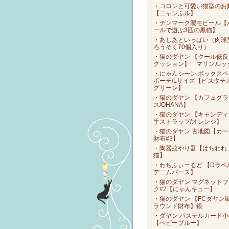
・コロンと可愛い猫型のお
【ニャンふル】
・デンマーク製モビール【
ールで遊ぶ3匹の黒猫】
・あしあといっぱい（肉球
ろうそく70個入り）
・猫のダヤン 【クール低反
クッション】 マリンルッ
・にゃんシーン ボックスペ
ポーチ/Lサイズ【ピスタチ
グリーン】
・猫のダヤン 【カフェグラ
ス/OHANA】
・猫のダヤン 【キャンディ
手ストラップ/オレンジ】
・猫のダヤン 古地図【カー
財布#3】
・陶器蚊やり器【はちわれ
猫】
・わちふぃーるど 【Dラベ
デニムパース】
・猫のダヤン マグネットフ
ク#2【にゃんキュー】
・猫のダヤン 【FCダヤン
ラウンド財布】銀
・ダヤン パステルカード小
【ベビーブルー】