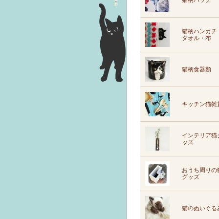
猫柄バッグ
猫柄ハンカチ
タオル・布
猫柄食器類
キッチン猫雑
インテリア猫
ッズ
おうち周りの
グッズ
猫のぬいぐる