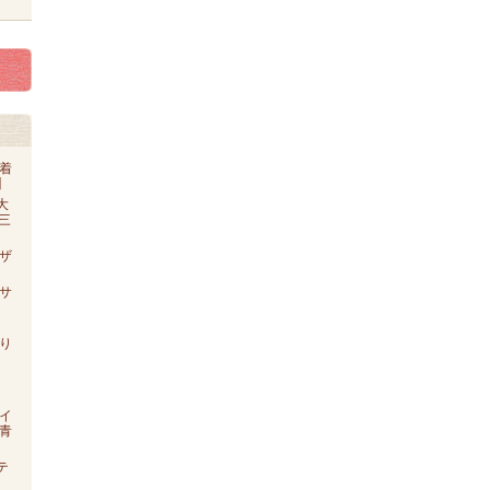
着
】
大
o三
ザ
【サ
り
イ
青
テ