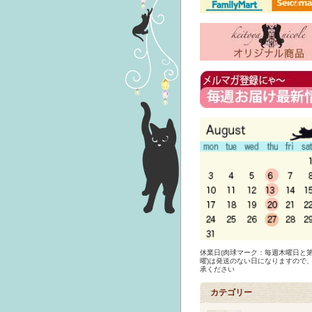
休業日(肉球マーク：毎週木曜日と第
曜)は発送のない日になりますので
承ください
カテゴリー