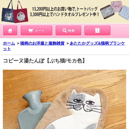
カート
検索
ホーム
＞
猫柄のお洋服と服飾雑貨
＞
あたたかグッズ&猫柄ブランケ
ット
コピーヌ湯たんぽ【ぶち猫/モカ色】