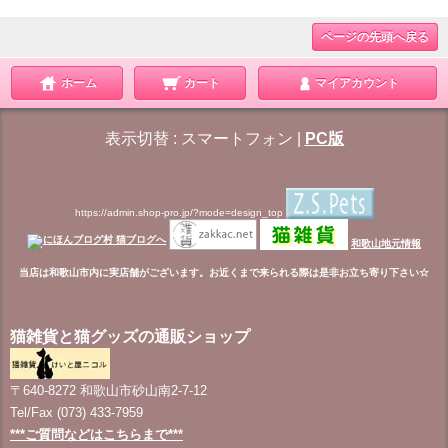
ページの先頭へ戻る
ホーム
カート
マイアカウント
表示切替 :
スマートフォン
|
PC版
https://admin.shop-pro.jp/?mode=design_top
和歌山地元情報
当店は和歌山市内に実店舗がございます。お近くまで来られる際は是非お立ち寄り下さい☆
猫雑貨と猫グッズの通販ショップ
〒640-8272 和歌山市砂山南2-7-12
Tel/Fax (073) 433-7959
***ご質問などはこちらまで***