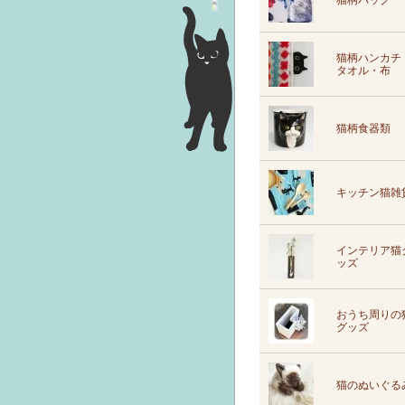
猫柄バッグ
猫柄ハンカチ
タオル・布
猫柄食器類
キッチン猫雑
インテリア猫
ッズ
おうち周りの
グッズ
猫のぬいぐる