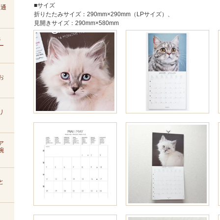
■サイズ
D通
折りたたみサイズ：290mm×290mm（LPサイズ）、
見開きサイズ：290mm×580mm
s
ー
お
リ
ア
腕
と