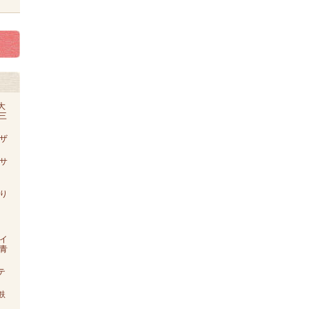
大
o三
ザ
【サ
り
イ
青
テ
麩