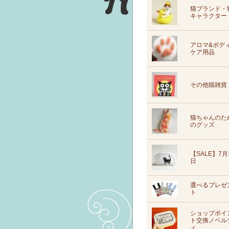
猫ブランド・
キャラクター
アロマ&ボデ
ケア用品
その他猫雑貨
猫ちゃんのた
のグッズ
【SALE】7月
日
選べるプレゼ
ト
ショップポイ
ト交換ノベル
ィ