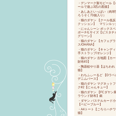
・デンマーク製モビール【
ールで遊ぶ3匹の黒猫】
・あしあといっぱい（肉球
ろうそく70個入り）
・猫のダヤン 【クール低反
クッション】 マリンルッ
・にゃんシーン ボックスペ
ポーチ/Lサイズ【ピスタチ
グリーン】
・猫のダヤン 【カフェグラ
ス/OHANA】
・猫のダヤン 【キャンディ
手ストラップ/オレンジ】
・猫のダヤン 古地図【カー
財布#3】
・陶器蚊やり器【はちわれ
猫】
・わちふぃーるど 【Dラベ
デニムパース】
・猫のダヤン マグネットフ
ク#2【にゃんキュー】
・猫のダヤン 【FCダヤン
ラウンド財布】銀
・ダヤン パステルカード小
【ベビーブルー】
・A4トート【ごろりハチワ
猫】