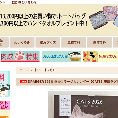
品
ぬいぐるみ
猫用グッズ
黒猫専科
白猫専科
日)
ホーム
【SALE】7月1日
＞
DRAEGER 365日 壁掛けラージカレンダー【CATS】表紙ラ