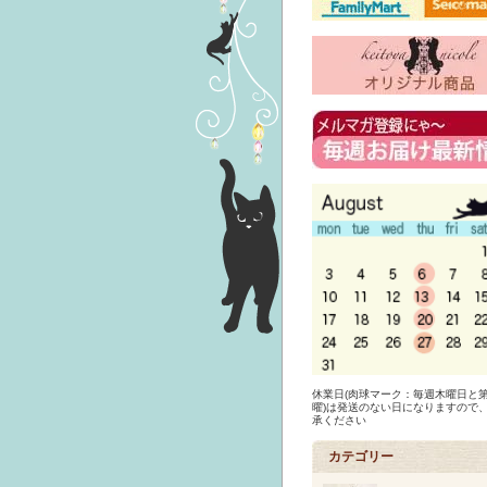
休業日(肉球マーク：毎週木曜日と第
曜)は発送のない日になりますので
承ください
カテゴリー