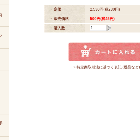
・ 定価
2,530円(税230円)
具
・ 販売価格
500円(税45円)
・ 購入数
ラ
» 特定商取引法に基づく表記 (返品など)
手