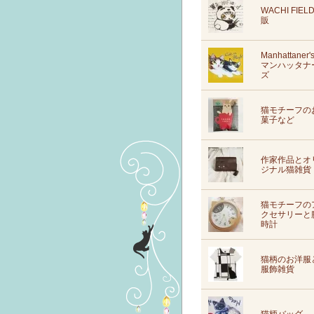
WACHI FIEL
販
Manhattaner'
マンハッタナ
ズ
猫モチーフの
菓子など
作家作品とオ
ジナル猫雑貨
猫モチーフの
クセサリーと
時計
猫柄のお洋服
服飾雑貨