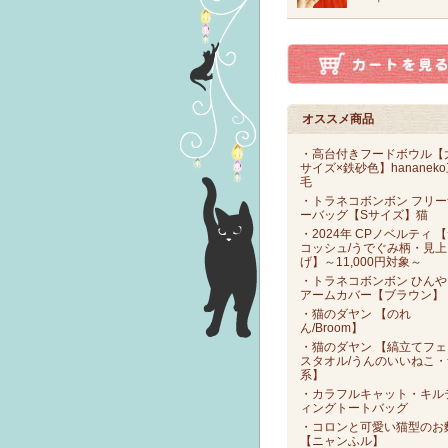
オススメ商品
・高台付きフードボウル【
サイズ×鉄砂色】hananek
毛
・トラネコボンボン フリー
ーバッグ【Sサイズ】猫
・2024年 CPノベルティ 
コッシュ/うでぐみ柄・見上
げ】～11,000円対象～
・トラネコボンボン ひんや
アームカバー【ブラウン】
・猫のダヤン 【のれ
ん/Broom】
・猫のダヤン 【縞立てフェ
スタオル/うんのいいねこ・
系】
・カラフルキャット・キル
ィングトートバッグ
・コロンと可愛い猫型のお
【ニャンふル】