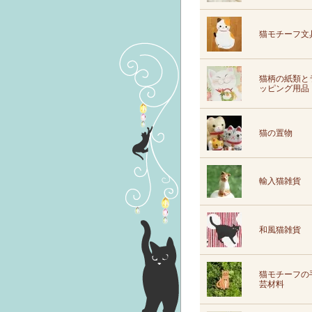
猫モチーフ文
猫柄の紙類と
ッピング用品
猫の置物
輸入猫雑貨
和風猫雑貨
猫モチーフの
芸材料