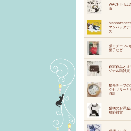
WACHI FIEL
販
Manhattaner'
マンハッタナ
ズ
猫モチーフの
菓子など
作家作品とオ
ジナル猫雑貨
猫モチーフの
クセサリーと
時計
猫柄のお洋服
服飾雑貨