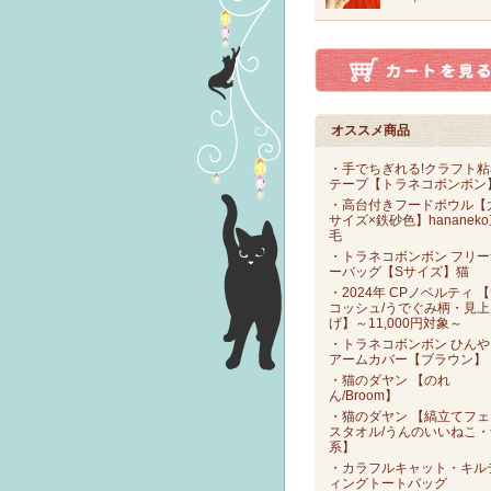
オススメ商品
・手でちぎれる!クラフト粘
テープ【トラネコボンボン
・高台付きフードボウル【
サイズ×鉄砂色】hananek
毛
・トラネコボンボン フリー
ーバッグ【Sサイズ】猫
・2024年 CPノベルティ 
コッシュ/うでぐみ柄・見上
げ】～11,000円対象～
・トラネコボンボン ひんや
アームカバー【ブラウン】
・猫のダヤン 【のれ
ん/Broom】
・猫のダヤン 【縞立てフェ
スタオル/うんのいいねこ・
系】
・カラフルキャット・キル
ィングトートバッグ