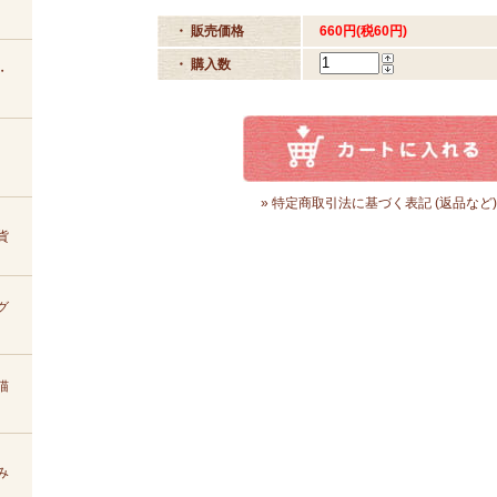
・ 販売価格
660円(税60円)
・ 購入数
・
» 特定商取引法に基づく表記 (返品など)
貨
グ
猫
み