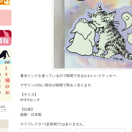
蓄光インクを使っているので暗闇で光るかわいいステッカー。
デザインの白い部分が暗闇で明るく光ります。
【サイズ】
9×8.5センチ
3日
【仕様】
、ご了
紙製・日本製
※リフレクター(反射材)ではありません。