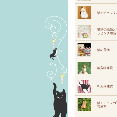
猫モチーフ文
猫柄の紙類と
ッピング用品
猫の置物
輸入猫雑貨
和風猫雑貨
猫モチーフの
芸材料