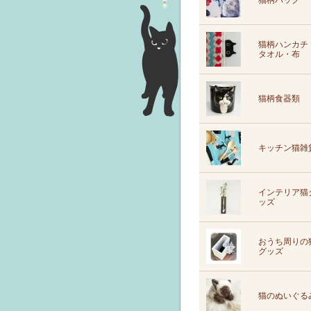
猫柄バッグ
猫柄ハンカチ
タオル・布
猫柄食器類
キッチン猫雑
インテリア猫
ッズ
おうち周りの
グッズ
猫のぬいぐる