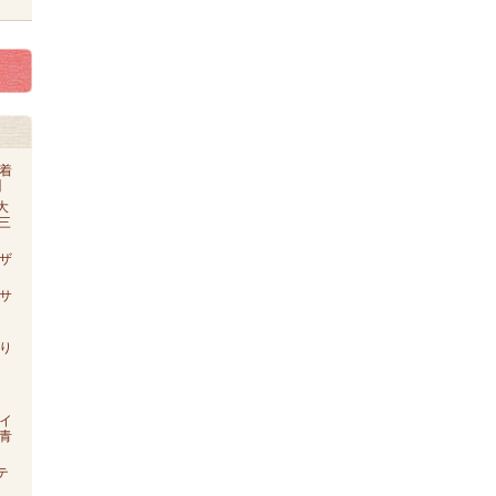
着
】
大
o三
ザ
【サ
り
イ
青
テ