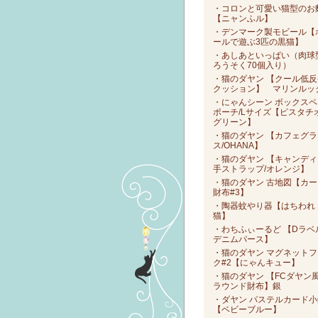
・コロンと可愛い猫型のお
【ニャンふル】
・デンマーク製モビール【
ールで遊ぶ3匹の黒猫】
・あしあといっぱい（肉球
ろうそく70個入り）
・猫のダヤン 【クール低反
クッション】 マリンルッ
・にゃんシーン ボックスペ
ポーチ/Lサイズ【ピスタチ
グリーン】
・猫のダヤン 【カフェグラ
ス/OHANA】
・猫のダヤン 【キャンディ
手ストラップ/オレンジ】
・猫のダヤン 古地図【カー
財布#3】
・陶器蚊やり器【はちわれ
猫】
・わちふぃーるど 【Dラベ
デニムパース】
・猫のダヤン マグネットフ
ク#2【にゃんキュー】
・猫のダヤン 【FCダヤン
ラウンド財布】銀
・ダヤン パステルカード小
【ベビーブルー】