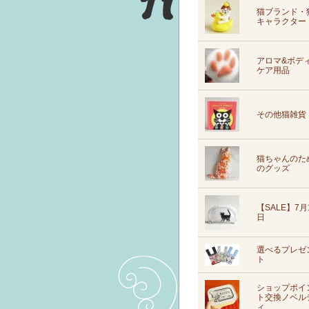
猫ブランド・
キャラクター
アロマ&ボデ
ケア用品
その他猫雑貨
猫ちゃんのた
のグッズ
【SALE】7月
日
選べるプレゼ
ト
ショップポイ
ト交換ノベル
ィ