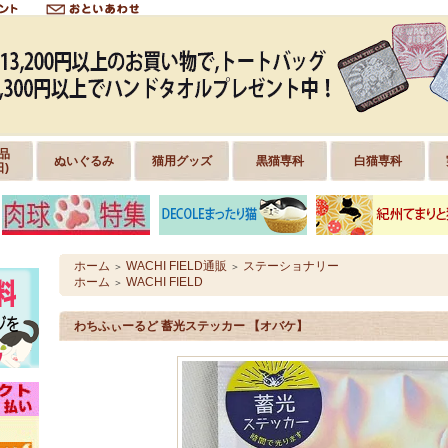
品
ぬいぐるみ
猫用グッズ
黒猫専科
白猫専科
日)
ホーム
WACHI FIELD通販
ステーショナリー
＞
＞
ホーム
WACHI FIELD
＞
わちふぃーるど 蓄光ステッカー 【オバケ】