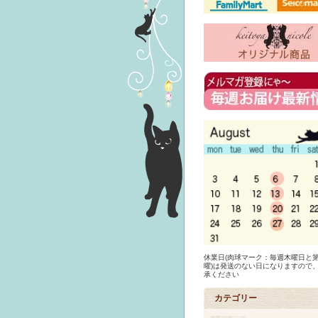
休業日(肉球マーク：毎週木曜日と第
曜)は発送のない日になりますので
承ください
カテゴリー