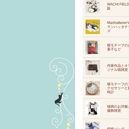
WACHI FIEL
販
Manhattaner'
マンハッタナ
ズ
猫モチーフの
菓子など
作家作品とオ
ジナル猫雑貨
猫モチーフの
クセサリーと
時計
猫柄のお洋服
服飾雑貨