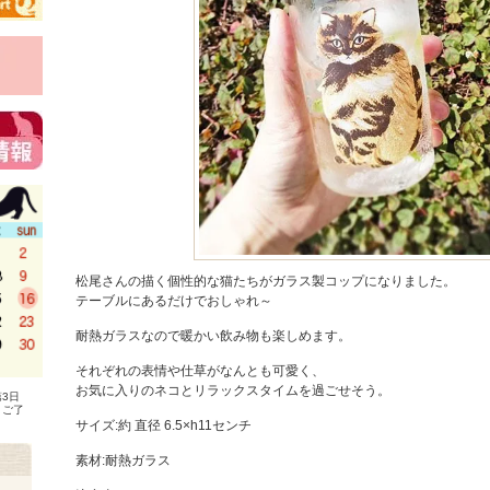
松尾さんの描く個性的な猫たちがガラス製コップになりました。
テーブルにあるだけでおしゃれ～
耐熱ガラスなので暖かい飲み物も楽しめます。
それぞれの表情や仕草がなんとも可愛く、
お気に入りのネコとリラックスタイムを過ごせそう。
3日
、ご了
サイズ:約 直径 6.5×h11センチ
素材:耐熱ガラス