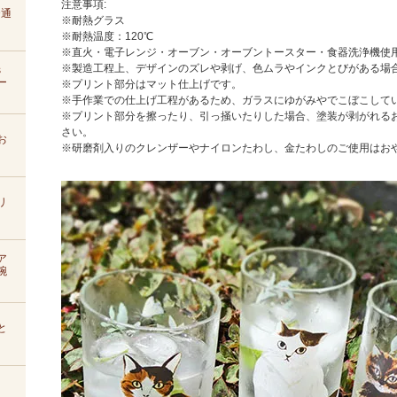
注意事項:
D通
※耐熱グラス
※耐熱温度：120℃
※直火・電子レンジ・オーブン・オーブントースター・食器洗浄機使
※製造工程上、デザインのズレや剥げ、色ムラやインクとびがある場
s
ー
※プリント部分はマット仕上げです。
※手作業での仕上げ工程があるため、ガラスにゆがみやでこぼこして
※プリント部分を擦ったり、引っ掻いたりした場合、塗装が剥がれる
さい。
お
※研磨剤入りのクレンザーやナイロンたわし、金たわしのご使用はお
リ
ア
腕
と