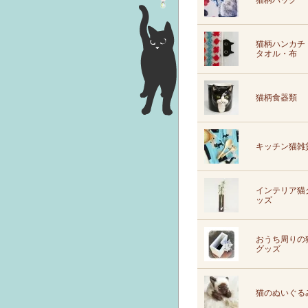
猫柄バッグ
猫柄ハンカチ
タオル・布
猫柄食器類
キッチン猫雑
インテリア猫
ッズ
おうち周りの
グッズ
猫のぬいぐる