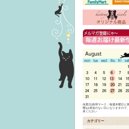
休業日(肉球マーク：毎週木曜日と第
曜)は発送のない日になりますので
承ください
カテゴリー