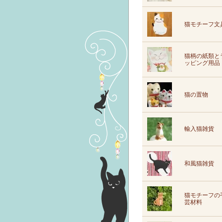
猫モチーフ文
猫柄の紙類と
ッピング用品
猫の置物
輸入猫雑貨
和風猫雑貨
猫モチーフの
芸材料