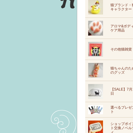
猫ブランド・
キャラクター
アロマ&ボデ
ケア用品
その他猫雑貨
猫ちゃんのた
のグッズ
【SALE】7月
日
選べるプレゼ
ト
ショップポイ
ト交換ノベル
ィ