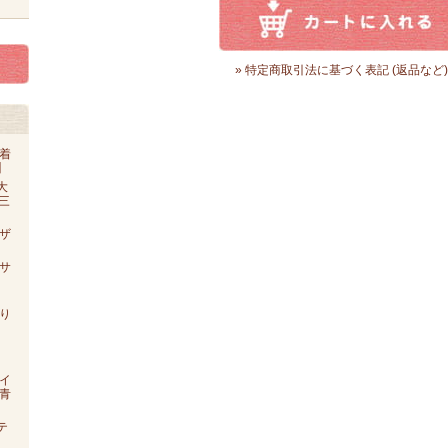
» 特定商取引法に基づく表記 (返品など)
着
】
大
o三
ザ
【サ
り
イ
青
テ