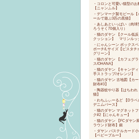
・コロンと可愛い猫型のお
【ニャンふル】
・デンマーク製モビール【
ールで遊ぶ3匹の黒猫】
・あしあといっぱい（肉球
ろうそく70個入り）
・猫のダヤン 【クール低反
クッション】 マリンルッ
・にゃんシーン ボックスペ
ポーチ/Lサイズ【ピスタチ
グリーン】
・猫のダヤン 【カフェグラ
ス/OHANA】
・猫のダヤン 【キャンディ
手ストラップ/オレンジ】
・猫のダヤン 古地図【カー
財布#3】
・陶器蚊やり器【はちわれ
猫】
・わちふぃーるど 【Dラベ
デニムパース】
・猫のダヤン マグネットフ
ク#2【にゃんキュー】
・猫のダヤン 【FCダヤン
ラウンド財布】銀
・ダヤン パステルカード小
【ベビーブルー】