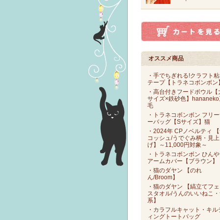
オススメ商品
・手でちぎれる!クラフト粘
テープ【トラネコボンボン
・高台付きフードボウル【
サイズ×鉄砂色】hananek
毛
・トラネコボンボン フリー
ーバッグ【Sサイズ】猫
・2024年 CPノベルティ 
コッシュ/うでぐみ柄・見上
げ】～11,000円対象～
・トラネコボンボン ひんや
アームカバー【ブラウン】
・猫のダヤン 【のれ
ん/Broom】
・猫のダヤン 【縞立てフェ
スタオル/うんのいいねこ・
系】
・カラフルキャット・キル
ィングトートバッグ