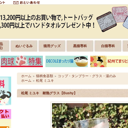
品
ぬいぐるみ
猫用グッズ
黒猫専科
白猫専科
日)
ホーム
猫柄食器類
コップ・タンブラー・グラス・湯のみ
＞
＞
ホーム
松尾 ミユキ
＞
松尾 ミユキ 耐熱グラス【Bushy】