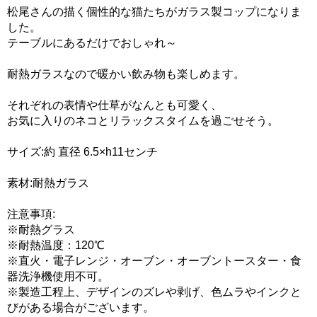
松尾さんの描く個性的な猫たちがガラス製コップになりま
した。
テーブルにあるだけでおしゃれ～
耐熱ガラスなので暖かい飲み物も楽しめます。
それぞれの表情や仕草がなんとも可愛く、
お気に入りのネコとリラックスタイムを過ごせそう。
サイズ:約 直径 6.5×h11センチ
素材:耐熱ガラス
注意事項:
※耐熱グラス
※耐熱温度：120℃
※直火・電子レンジ・オーブン・オーブントースター・食
器洗浄機使用不可。
※製造工程上、デザインのズレや剥げ、色ムラやインクと
びがある場合がございます。