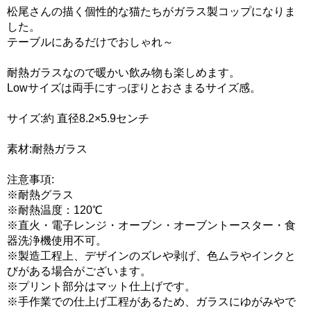
松尾さんの描く個性的な猫たちがガラス製コップになりま
した。
テーブルにあるだけでおしゃれ～
耐熱ガラスなので暖かい飲み物も楽しめます。
Lowサイズは両手にすっぽりとおさまるサイズ感。
サイズ:約 直径8.2×5.9センチ
素材:耐熱ガラス
注意事項:
※耐熱グラス
※耐熱温度：120℃
※直火・電子レンジ・オーブン・オーブントースター・食
器洗浄機使用不可。
※製造工程上、デザインのズレや剥げ、色ムラやインクと
びがある場合がございます。
※プリント部分はマット仕上げです。
※手作業での仕上げ工程があるため、ガラスにゆがみやで