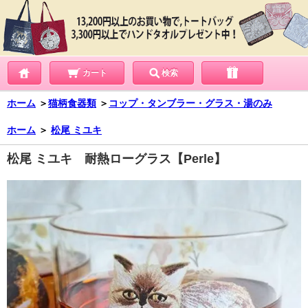
カート
検索
ホーム
＞
猫柄食器類
＞
コップ・タンブラー・グラス・湯のみ
ホーム
＞
松尾 ミユキ
松尾 ミユキ 耐熱ローグラス【Perle】