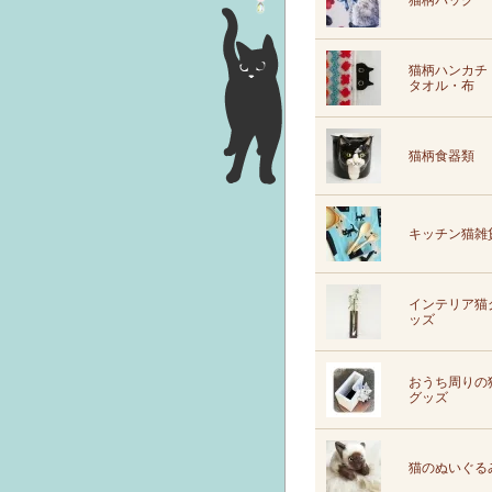
猫柄バッグ
猫柄ハンカチ
タオル・布
猫柄食器類
キッチン猫雑
インテリア猫
ッズ
おうち周りの
グッズ
猫のぬいぐる