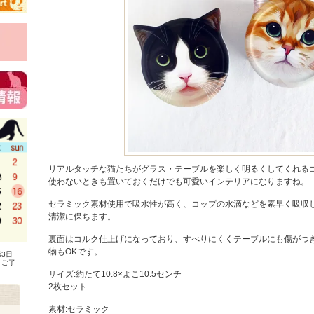
リアルタッチな猫たちがグラス・テーブルを楽しく明るくしてくれる
使わないときも置いておくだけでも可愛いインテリアになりますね。
セラミック素材使用で吸水性が高く、コップの水滴などを素早く吸収
清潔に保ちます。
裏面はコルク仕上げになっており、すべりにくくテーブルにも傷がつ
物もOKです。
3日
、ご了
サイズ:約たて10.8×よこ10.5センチ
2枚セット
素材:セラミック