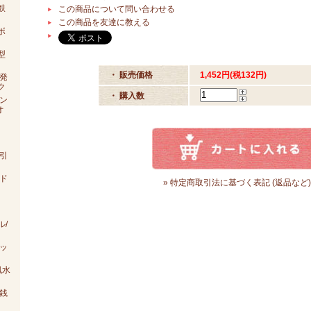
麩
この商品について問い合わせる
この商品を友達に教える
ボ
型
・ 販売価格
1,452円(税132円)
発
ク
・ 購入数
ン
オ
引
ド
» 特定商取引法に基づく表記 (返品など)
ル/
ッ
風水
銭