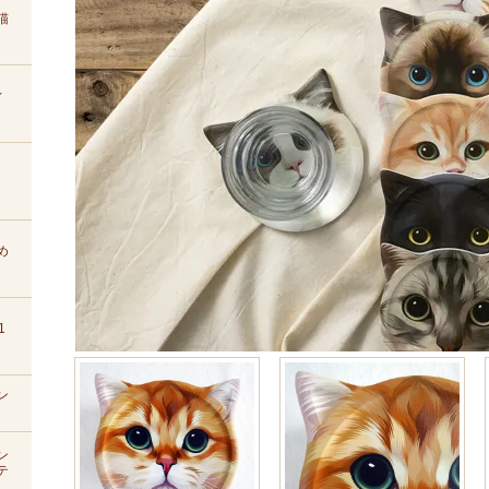
猫
ィ
め
1
ン
ン
テ