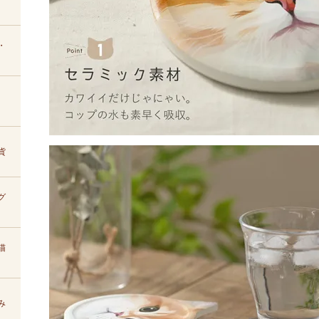
・
貨
グ
猫
み