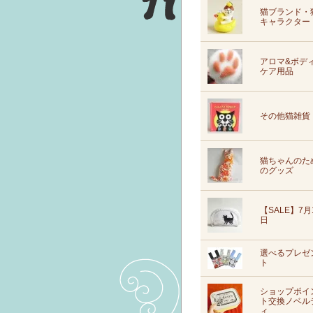
猫ブランド・
キャラクター
アロマ&ボデ
ケア用品
その他猫雑貨
猫ちゃんのた
のグッズ
【SALE】7月
日
選べるプレゼ
ト
ショップポイ
ト交換ノベル
ィ