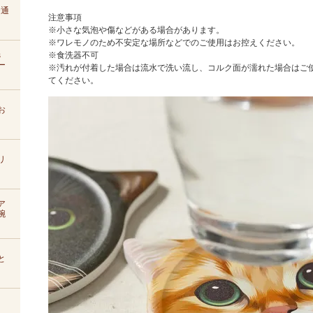
D通
注意事項
※小さな気泡や傷などがある場合があります。
※ワレモノのため不安定な場所などでのご使用はお控えください。
s
※食洗器不可
ー
※汚れが付着した場合は流水で洗い流し、コルク面が濡れた場合はご
てください。
お
リ
ア
腕
と