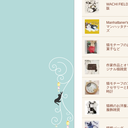
WACHI FIEL
販
Manhattaner'
マンハッタナ
ズ
猫モチーフの
菓子など
作家作品とオ
ジナル猫雑貨
猫モチーフの
クセサリーと
時計
猫柄のお洋服
服飾雑貨