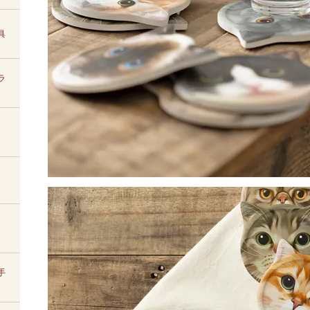
具
ラ
手