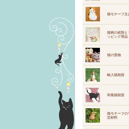
猫モチーフ文
猫柄の紙類と
ッピング用品
猫の置物
輸入猫雑貨
和風猫雑貨
猫モチーフの
芸材料