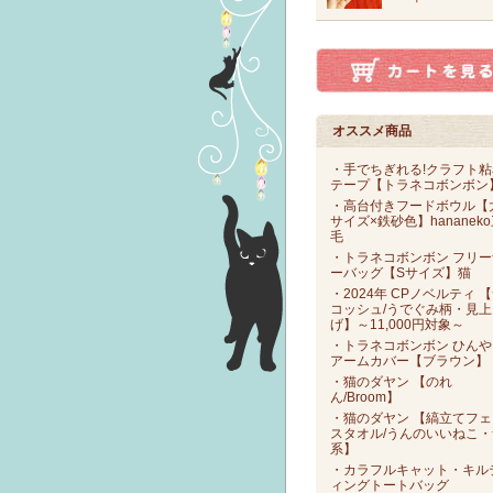
オススメ商品
・手でちぎれる!クラフト粘
テープ【トラネコボンボン
・高台付きフードボウル【
サイズ×鉄砂色】hananek
毛
・トラネコボンボン フリー
ーバッグ【Sサイズ】猫
・2024年 CPノベルティ 
コッシュ/うでぐみ柄・見上
げ】～11,000円対象～
・トラネコボンボン ひんや
アームカバー【ブラウン】
・猫のダヤン 【のれ
ん/Broom】
・猫のダヤン 【縞立てフェ
スタオル/うんのいいねこ・
系】
・カラフルキャット・キル
ィングトートバッグ