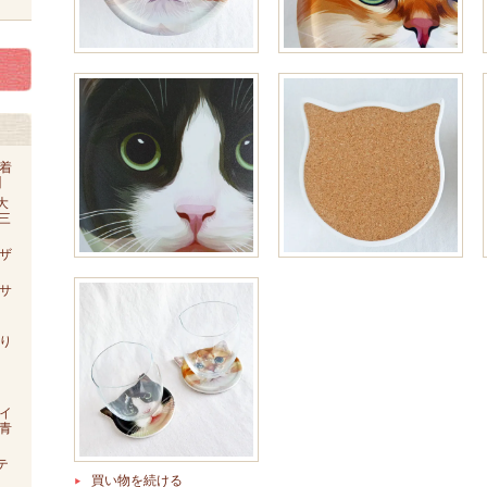
着
】
大
o三
ザ
【サ
り
イ
青
テ
買い物を続ける