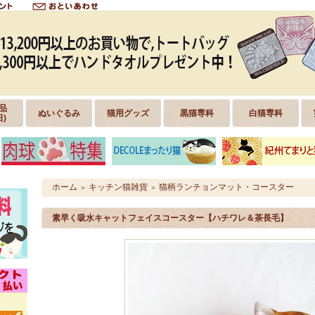
品
ぬいぐるみ
猫用グッズ
黒猫専科
白猫専科
日)
ホーム
キッチン猫雑貨
猫柄ランチョンマット・コースター
＞
＞
素早く吸水キャットフェイスコースター【ハチワレ＆茶長毛】