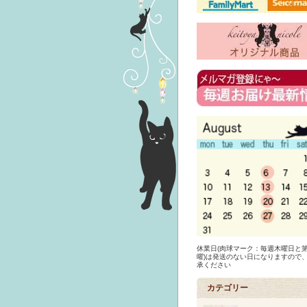
休業日(肉球マーク：毎週木曜日と第
曜)は発送のない日になりますので
承ください
カテゴリー