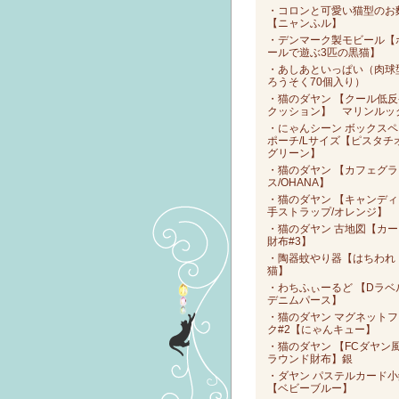
・コロンと可愛い猫型のお
【ニャンふル】
・デンマーク製モビール【
ールで遊ぶ3匹の黒猫】
・あしあといっぱい（肉球
ろうそく70個入り）
・猫のダヤン 【クール低反
クッション】 マリンルッ
・にゃんシーン ボックスペ
ポーチ/Lサイズ【ピスタチ
グリーン】
・猫のダヤン 【カフェグラ
ス/OHANA】
・猫のダヤン 【キャンディ
手ストラップ/オレンジ】
・猫のダヤン 古地図【カー
財布#3】
・陶器蚊やり器【はちわれ
猫】
・わちふぃーるど 【Dラベ
デニムパース】
・猫のダヤン マグネットフ
ク#2【にゃんキュー】
・猫のダヤン 【FCダヤン
ラウンド財布】銀
・ダヤン パステルカード小
【ベビーブルー】