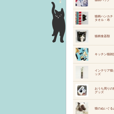
猫柄バッグ
猫柄ハンカチ
タオル・布
猫柄食器類
キッチン猫雑
インテリア猫
ッズ
おうち周りの
グッズ
猫のぬいぐる