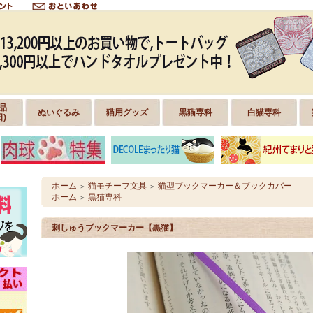
品
ぬいぐるみ
猫用グッズ
黒猫専科
白猫専科
日)
ホーム
猫モチーフ文具
猫型ブックマーカー＆ブックカバー
＞
＞
ホーム
黒猫専科
＞
刺しゅうブックマーカー【黒猫】