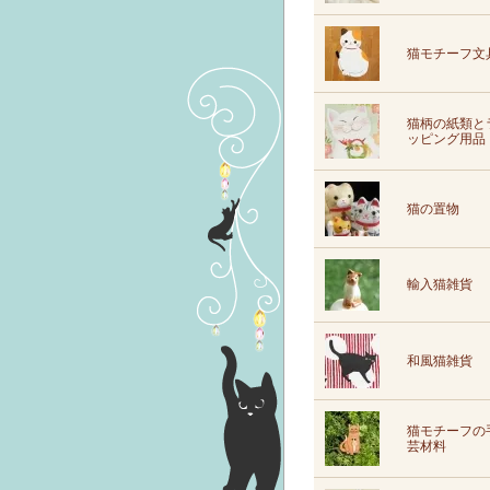
猫モチーフ文
猫柄の紙類と
ッピング用品
猫の置物
輸入猫雑貨
和風猫雑貨
猫モチーフの
芸材料