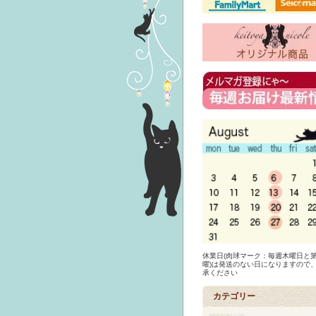
休業日(肉球マーク：毎週木曜日と第
曜)は発送のない日になりますので
承ください
カテゴリー