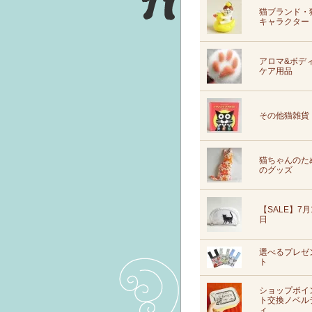
猫ブランド・
キャラクター
アロマ&ボデ
ケア用品
その他猫雑貨
猫ちゃんのた
のグッズ
【SALE】7月
日
選べるプレゼ
ト
ショップポイ
ト交換ノベル
ィ