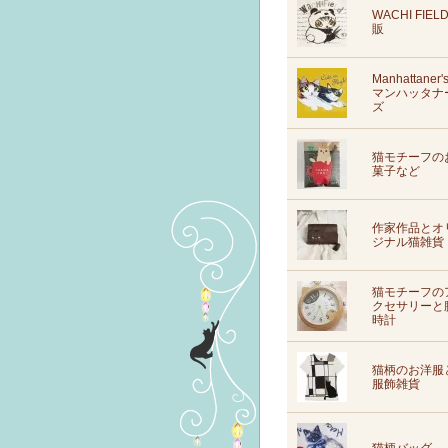
WACHI FIEL
販
Manhattaner'
マンハッタナ
ズ
猫モチーフの
菓子など
作家作品とオ
ジナル猫雑貨
猫モチーフの
クセサリーと
時計
猫柄のお洋服
服飾雑貨