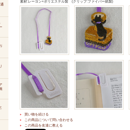
素材:レーヨン+ポリエステル製 (クリップ:ファイバー紙製)
D通
s
ー
お
リ
ア
腕
と
買い物を続ける
この商品について問い合わせる
この商品を友達に教える