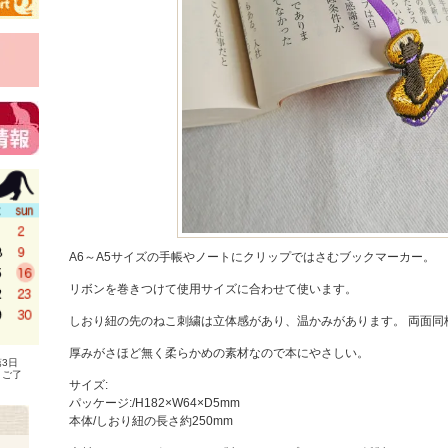
A6～A5サイズの手帳やノートにクリップではさむブックマーカー。
リボンを巻きつけて使用サイズに合わせて使います。
しおり紐の先のねこ刺繍は立体感があり、温かみがあります。 両面同
厚みがさほど無く柔らかめの素材なので本にやさしい。
3日
、ご了
サイズ:
パッケージ:/H182×W64×D5mm
本体/しおり紐の長さ約250mm