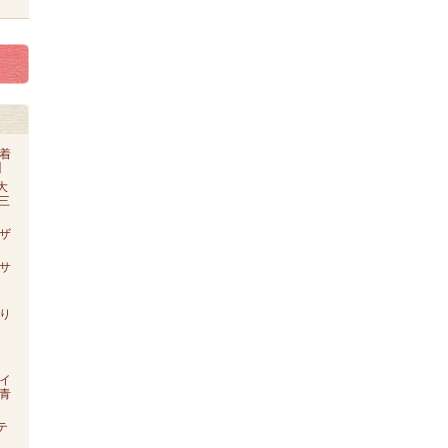
着
】
大
o三
ザ
【サ
り
イ
青
テ