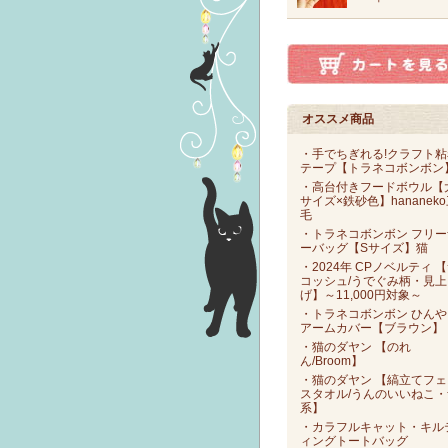
オススメ商品
・手でちぎれる!クラフト粘
テープ【トラネコボンボン
・高台付きフードボウル【
サイズ×鉄砂色】hananek
毛
・トラネコボンボン フリー
ーバッグ【Sサイズ】猫
・2024年 CPノベルティ 
コッシュ/うでぐみ柄・見上
げ】～11,000円対象～
・トラネコボンボン ひんや
アームカバー【ブラウン】
・猫のダヤン 【のれ
ん/Broom】
・猫のダヤン 【縞立てフェ
スタオル/うんのいいねこ・
系】
・カラフルキャット・キル
ィングトートバッグ