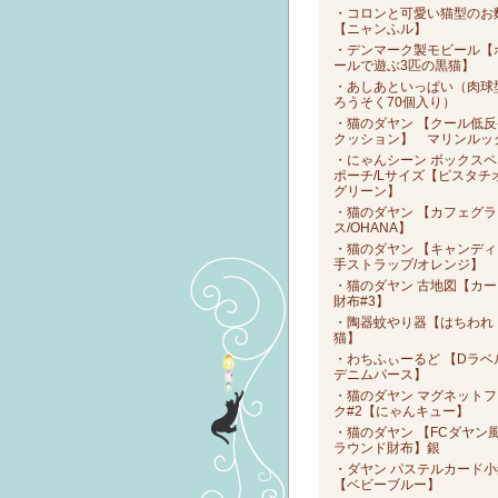
・コロンと可愛い猫型のお
【ニャンふル】
・デンマーク製モビール【
ールで遊ぶ3匹の黒猫】
・あしあといっぱい（肉球
ろうそく70個入り）
・猫のダヤン 【クール低反
クッション】 マリンルッ
・にゃんシーン ボックスペ
ポーチ/Lサイズ【ピスタチ
グリーン】
・猫のダヤン 【カフェグラ
ス/OHANA】
・猫のダヤン 【キャンディ
手ストラップ/オレンジ】
・猫のダヤン 古地図【カー
財布#3】
・陶器蚊やり器【はちわれ
猫】
・わちふぃーるど 【Dラベ
デニムパース】
・猫のダヤン マグネットフ
ク#2【にゃんキュー】
・猫のダヤン 【FCダヤン
ラウンド財布】銀
・ダヤン パステルカード小
【ベビーブルー】