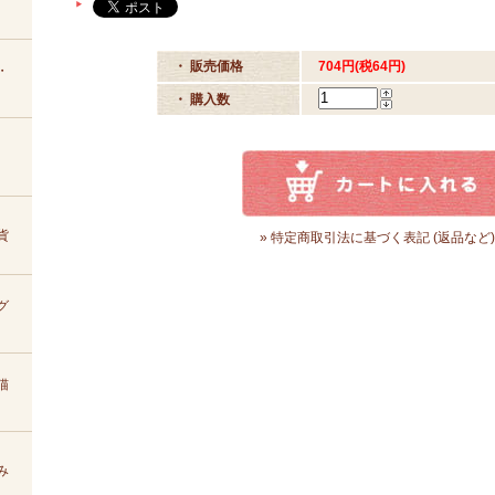
・ 販売価格
704円(税64円)
・
・ 購入数
貨
» 特定商取引法に基づく表記 (返品など)
グ
猫
み