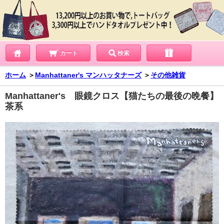
カート
検索
ホーム
＞
Manhattaner's マンハッタナーズ
＞
その他雑貨
Manhattaner's 眼鏡クロス【猫たちの最後の晩餐】
茶系