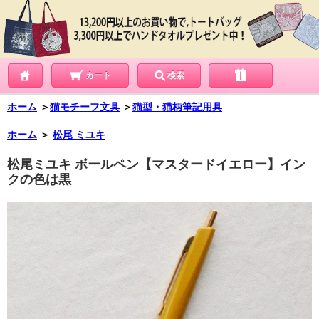
カート
検索
ホーム
＞
猫モチーフ文具
＞
猫型・猫柄筆記用具
ホーム
＞
松尾 ミユキ
松尾ミユキ ボールペン【マスタードイエロー】イン
クの色は黒