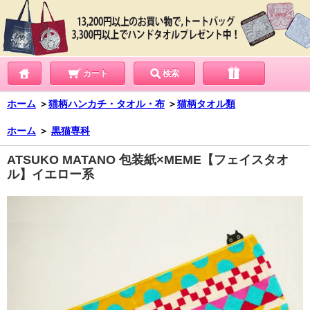
カート
検索
ホーム
＞
猫柄ハンカチ・タオル・布
＞
猫柄タオル類
ホーム
＞
黒猫専科
ATSUKO MATANO 包装紙×MEME【フェイスタオ
ル】イエロー系