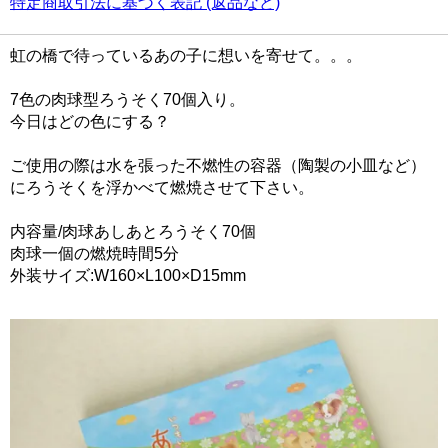
特定商取引法に基づく表記 (返品など)
虹の橋で待っているあの子に想いを寄せて。。。
7色の肉球型ろうそく70個入り。
今日はどの色にする？
ご使用の際は水を張った不燃性の容器（陶製の小皿など）
にろうそくを浮かべて燃焼させて下さい。
内容量/肉球あしあとろうそく70個
肉球一個の燃焼時間5分
外装サイズ:W160×L100×D15mm