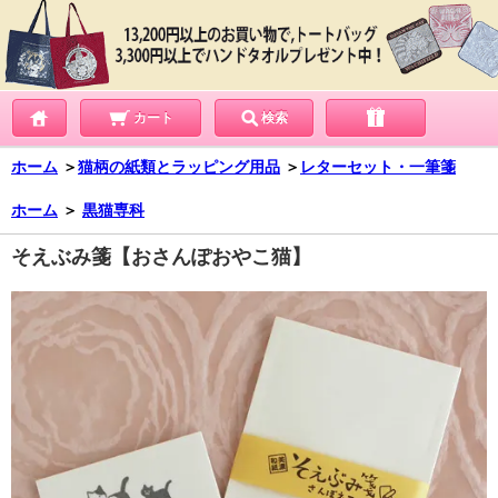
カート
検索
ホーム
＞
猫柄の紙類とラッピング用品
＞
レターセット・一筆箋
ホーム
＞
黒猫専科
そえぶみ箋【おさんぽおやこ猫】