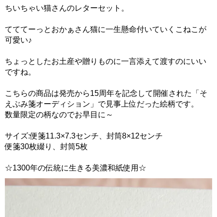
ちいちゃい猫さんのレターセット。
てててーっとおかぁさん猫に一生懸命付いていくこねこが
可愛い♪
ちょっとしたお土産や贈りものに一言添えて渡すのにいい
ですね。
こちらの商品は発売から15周年を記念して開催された「そ
えぶみ箋オーディション」で見事上位だった絵柄です。
数量限定の柄なのでお早目に～
サイズ:便箋11.3×7.3センチ、封筒8×12センチ
便箋30枚綴り、封筒5枚
☆1300年の伝統に生きる美濃和紙使用☆