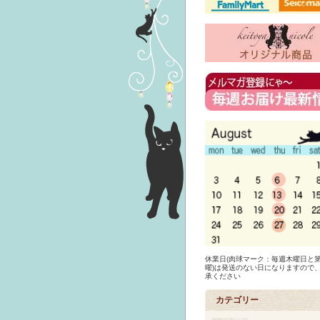
休業日(肉球マーク：毎週木曜日と第
曜)は発送のない日になりますので
承ください
カテゴリー