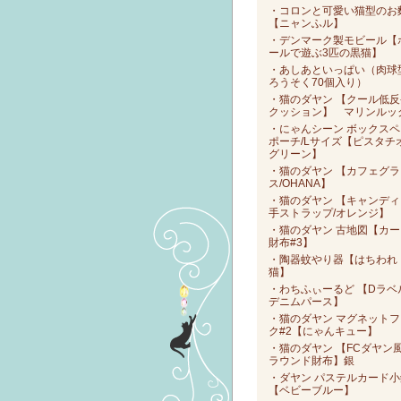
・コロンと可愛い猫型のお
【ニャンふル】
・デンマーク製モビール【
ールで遊ぶ3匹の黒猫】
・あしあといっぱい（肉球
ろうそく70個入り）
・猫のダヤン 【クール低反
クッション】 マリンルッ
・にゃんシーン ボックスペ
ポーチ/Lサイズ【ピスタチ
グリーン】
・猫のダヤン 【カフェグラ
ス/OHANA】
・猫のダヤン 【キャンディ
手ストラップ/オレンジ】
・猫のダヤン 古地図【カー
財布#3】
・陶器蚊やり器【はちわれ
猫】
・わちふぃーるど 【Dラベ
デニムパース】
・猫のダヤン マグネットフ
ク#2【にゃんキュー】
・猫のダヤン 【FCダヤン
ラウンド財布】銀
・ダヤン パステルカード小
【ベビーブルー】