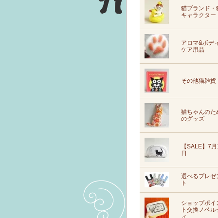
猫ブランド・
キャラクター
アロマ&ボデ
ケア用品
その他猫雑貨
猫ちゃんのた
のグッズ
【SALE】7月
日
選べるプレゼ
ト
ショップポイ
ト交換ノベル
ィ