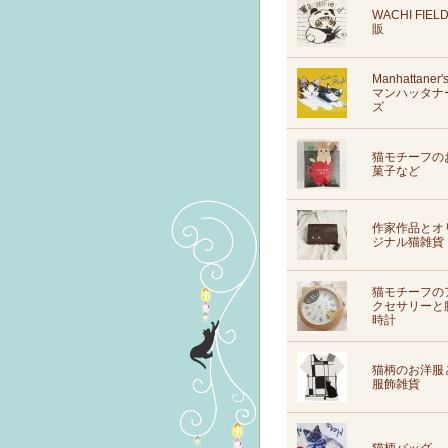
WACHI FIEL
販
Manhattaner'
マンハッタナ
ズ
猫モチーフの
菓子など
作家作品とオ
ジナル猫雑貨
猫モチーフの
クセサリーと
時計
猫柄のお洋服
服飾雑貨