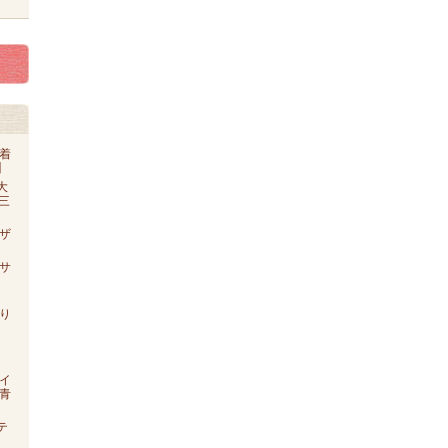
着
】
大
o三
ザ
【サ
り
イ
青
テ