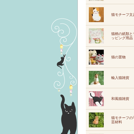
猫モチーフ文
猫柄の紙類と
ッピング用品
猫の置物
輸入猫雑貨
和風猫雑貨
猫モチーフの
芸材料