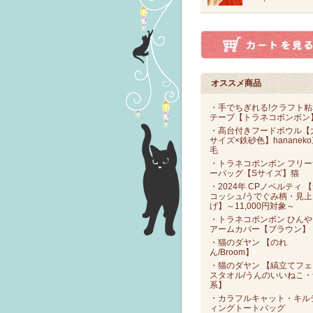
オススメ商品
・手でちぎれる!クラフト粘
テープ【トラネコボンボン
・高台付きフードボウル【
サイズ×鉄砂色】hananek
毛
・トラネコボンボン フリー
ーバッグ【Sサイズ】猫
・2024年 CPノベルティ 
コッシュ/うでぐみ柄・見上
げ】～11,000円対象～
・トラネコボンボン ひんや
アームカバー【ブラウン】
・猫のダヤン 【のれ
ん/Broom】
・猫のダヤン 【縞立てフェ
スタオル/うんのいいねこ・
系】
・カラフルキャット・キル
ィングトートバッグ