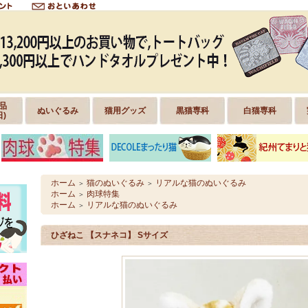
品
ぬいぐるみ
猫用グッズ
黒猫専科
白猫専科
日)
ホーム
猫のぬいぐるみ
リアルな猫のぬいぐるみ
＞
＞
ホーム
肉球特集
＞
ホーム
リアルな猫のぬいぐるみ
＞
ひざねこ 【スナネコ】 Sサイズ