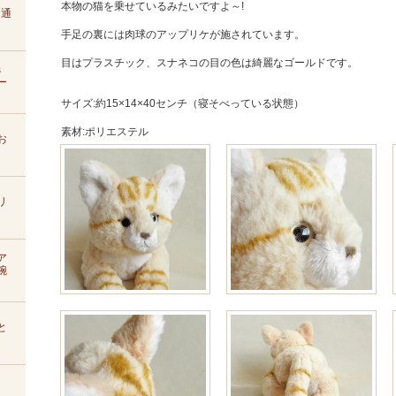
本物の猫を乗せているみたいですよ～!
D通
手足の裏には肉球のアップリケが施されています。
目はプラスチック、スナネコの目の色は綺麗なゴールドです。
s
ー
サイズ:約15×14×40センチ（寝そべっている状態）
素材:ポリエステル
お
リ
ア
腕
と