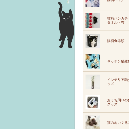
猫柄バッグ
猫柄ハンカチ
タオル・布
猫柄食器類
キッチン猫雑
インテリア猫
ッズ
おうち周りの
グッズ
猫のぬいぐる