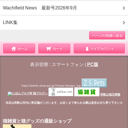
Wachifield News 最新号2026年9月
LINK集
ページの先頭へ戻る
ホーム
カート
マイアカウント
表示切替 :
スマートフォン
|
PC版
https://admin.shop-pro.jp/?mode=design_top
和歌山地元情報
当店は和歌山市内に実店舗がございます。お近くまで来られる際は是非お立ち寄り下さい☆
猫雑貨と猫グッズの通販ショップ