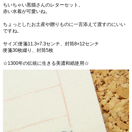
ちいちゃい黒猫さんのレターセット。
赤い水着が可愛いね。
ちょっとしたお土産や贈りものに一言添えて渡すのにいい
ですね。
サイズ:便箋11.3×7.3センチ、封筒8×12センチ
便箋30枚綴り、封筒5枚
☆1300年の伝統に生きる美濃和紙使用☆