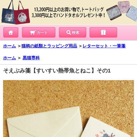
カート
検索
ホーム
＞
猫柄の紙類とラッピング用品
＞
レターセット・一筆箋
ホーム
＞
黒猫専科
そえぶみ箋【すいすい熱帯魚とねこ】その1