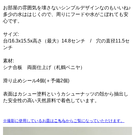
お部屋の雰囲気を壊さないシンプルデザインなのもいいね♪
多少の水ははじくので、周りにフードや水がこぼれても安
心です。
サイズ:
台/16.3x15.5x高さ（最大）14.8センチ / 穴の直径11.5セ
ンチ
素材:
シナ合板 両面仕上げ（札鶴ベニヤ）
滑り止めシール4個(＋予備2個)
表面はカシュー塗料というカシューナッツの殻から抽出し
た安全性の高い天然原料で着色しています。
※撮影に使用しているお皿は
こちら
からご覧になっていただけます。