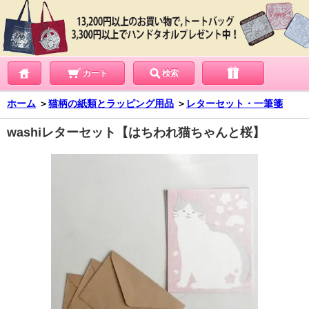
カート
検索
ホーム
＞
猫柄の紙類とラッピング用品
＞
レターセット・一筆箋
washiレターセット【はちわれ猫ちゃんと桜】