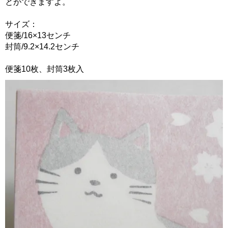
とができますよ。
サイズ：
便箋/16×13センチ
封筒/9.2×14.2センチ
便箋10枚、封筒3枚入