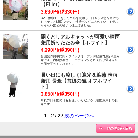
【Elliot】
3,630円(税330円)
UV・撥水加工をした生地を使用し、日差しや急な雨にも
しっかりと対応しつつ、 常時バッグに入れていても気に
ならないほどの軽さに仕上げました。
開くとリアルキャットが可愛い晴雨
兼用折りたたみ傘【ホワイト】
4,290円(税390円)
新開発の簡単に開くクイックオープンの軽量2段折り畳み
傘です。内側は黒色にコーティングされており紫外線か
ら肌を守ってくれます。
暑い日にも涼しく!遮光＆遮熱 晴雨
兼用 長傘【窓辺の猫/オフホワイ
ト】
3,850円(税350円)
晴れの日も雨の日もお使いいただける【晴雨兼用】の長
傘です。
1-12 / 22
次のページへ
ページの先頭へ戻る