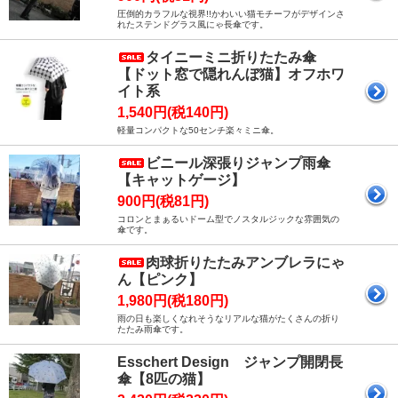
圧倒的カラフルな視界!!かわいい猫モチーフがデザインさ
れたステンドグラス風にゃ長傘です。
タイニーミニ折りたたみ傘
【ドット窓で隠れんぼ猫】オフホワ
イト系
1,540円(税140円)
軽量コンパクトな50センチ楽々ミニ傘。
ビニール深張りジャンプ雨傘
【キャットゲージ】
900円(税81円)
コロンとまぁるいドーム型でノスタルジックな雰囲気の
傘です。
肉球折りたたみアンブレラにゃ
ん【ピンク】
1,980円(税180円)
雨の日も楽しくなれそうなリアルな猫がたくさんの折り
たたみ雨傘です。
Esschert Design ジャンプ開閉長
傘【8匹の猫】