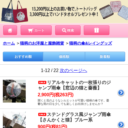
カート
検索
ホーム
＞
猫柄のお洋服と服飾雑貨
＞
猫柄の傘&レイングッズ
おすすめ順
価格順
新着順
1-12 / 22
次のページへ
リアルキャットの一枚張りのジ
ャンプ雨傘【窓辺の猫と薔薇】
2,900円(税263円)
開くと花のようなシルエットが可愛い猫柄の傘です。憂
鬱な雨の日を少しでも楽しくお出掛けしませんか？
ステンドグラス風ジャンプ雨傘
【さんかくと猫】ブルー系
900円(税81円)