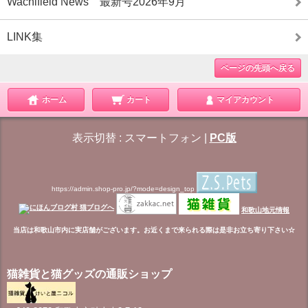
Wachifield News 最新号2026年9月
LINK集
ページの先頭へ戻る
ホーム
カート
マイアカウント
表示切替 :
スマートフォン
|
PC版
https://admin.shop-pro.jp/?mode=design_top
和歌山地元情報
当店は和歌山市内に実店舗がございます。お近くまで来られる際は是非お立ち寄り下さい☆
猫雑貨と猫グッズの通販ショップ