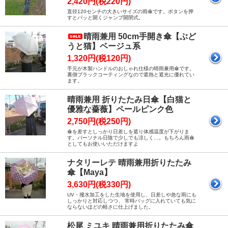
2,420円(税220円)
直径120センチの大きいサイズの雨傘です。ボタンを押
すとパッと開くジャンプ開閉式。
晴雨兼用 50cm手開き傘【ぶど
うと猫】ベージュ系
1,320円(税120円)
手元が木製ハンドルのおしゃれ仕様の晴雨兼用傘です。
裏側ブラックコーティングなので遮熱と遮光に優れてい
ます。
晴雨兼用 折りたたみ日傘【白猫と
優雅な薔薇】ペールピンク色
2,750円(税250円)
傘を差すとしっかり日差しを遮り体感温度が下がりま
す。パーソナル日陰で少しでも涼しく…。もちろん雨傘
としてもお使いいただけますよ
ナタリーレテ 晴雨兼用折りたたみ
傘【Maya】
3,630円(税330円)
UV・撥水加工をした生地を使用し、日差しや急な雨にも
しっかりと対応しつつ、 常時バッグに入れていても気に
ならないほどの軽さに仕上げました。
松尾 ミユキ 晴雨兼用折りたたみ傘