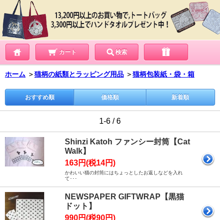
カート
検索
ホーム
＞
猫柄の紙類とラッピング用品
＞
猫柄包装紙・袋・箱
おすすめ順
価格順
新着順
1-6 / 6
Shinzi Katoh ファンシー封筒【Cat
Walk】
163円(税14円)
かわいい猫の封筒にはちょっとしたお返しなどを入れ
て･･･
NEWSPAPER GIFTWRAP【黒猫
ドット】
990円(税90円)