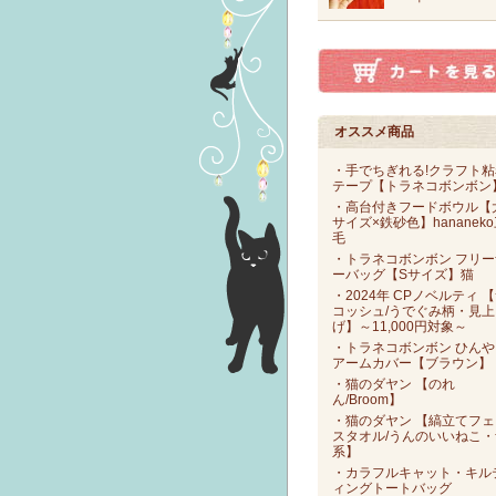
オススメ商品
・手でちぎれる!クラフト粘
テープ【トラネコボンボン
・高台付きフードボウル【
サイズ×鉄砂色】hananek
毛
・トラネコボンボン フリー
ーバッグ【Sサイズ】猫
・2024年 CPノベルティ 
コッシュ/うでぐみ柄・見上
げ】～11,000円対象～
・トラネコボンボン ひんや
アームカバー【ブラウン】
・猫のダヤン 【のれ
ん/Broom】
・猫のダヤン 【縞立てフェ
スタオル/うんのいいねこ・
系】
・カラフルキャット・キル
ィングトートバッグ