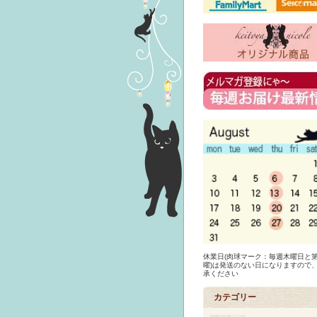
休業日(肉球マーク：毎週木曜日と第
曜)は発送のない日になりますので
承ください
カテゴリー