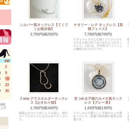
シルバー製ネックレス【てくて
ナタリー・レテ ネックレス【黒
くお散歩猫】
猫フェイス】
2,750円(税250円)
7,700円(税700円)
ナタリーレテさんの描くイラストから
そのまま抜け出てきたかのようなネッ
クレス。1点1点、手作業でペイントし
た繊細な仕上がりです。
2 way グラスホルダーネックレ
見つめる子猫のカメオ風ネック
ス【おすわり猫】
レス【グレー系】
3日
1,760円(税160円)
1,430円(税130円)
、ご了
眼鏡をかけたり外したりが楽に。猫モ
クラシカルで愛らしい子猫のカメオ風
チーフのオシャレなホルダーネックレ
ネックレス。軽量で長時間の着用も快
ス。
適です。