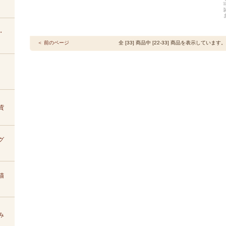
・
＜ 前のページ
全 [33] 商品中 [22-33] 商品を表示しています。
貨
グ
猫
み