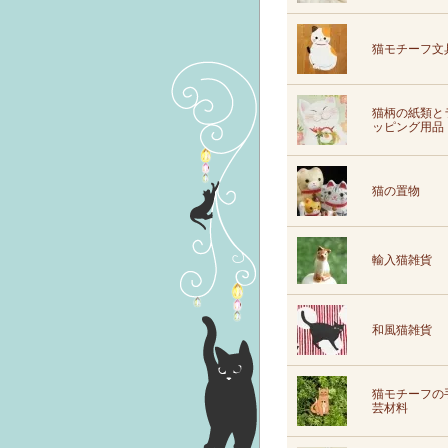
猫モチーフ文
猫柄の紙類と
ッピング用品
猫の置物
輸入猫雑貨
和風猫雑貨
猫モチーフの
芸材料