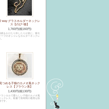
2 way グラスホルダーネックレ
ス【のび~猫】
1,760円(税160円)
眼鏡をかけたり外したりが楽に。猫モ
チーフのオシャレなホルダーネックレ
ス。
見つめる子猫のカメオ風ネック
レス【ブラウン系】
1,430円(税130円)
クラシカルで愛らしい子猫のカメオ風
ネックレス。軽量で長時間の着用も快
適です。