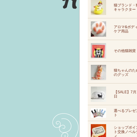
猫ブランド・
キャラクター
アロマ&ボデ
ケア用品
その他猫雑貨
猫ちゃんのた
のグッズ
【SALE】7月
日
選べるプレゼ
ト
ショップポイ
ト交換ノベル
ィ