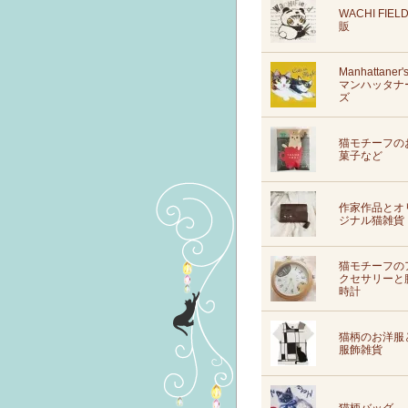
WACHI FIEL
販
Manhattaner'
マンハッタナ
ズ
猫モチーフの
菓子など
作家作品とオ
ジナル猫雑貨
猫モチーフの
クセサリーと
時計
猫柄のお洋服
服飾雑貨