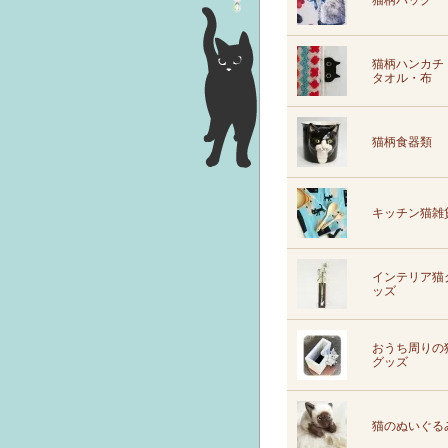
猫柄バッグ
猫柄ハンカチ
タオル・布
猫柄食器類
キッチン猫雑
インテリア猫
ッズ
おうち周りの
グッズ
猫のぬいぐる