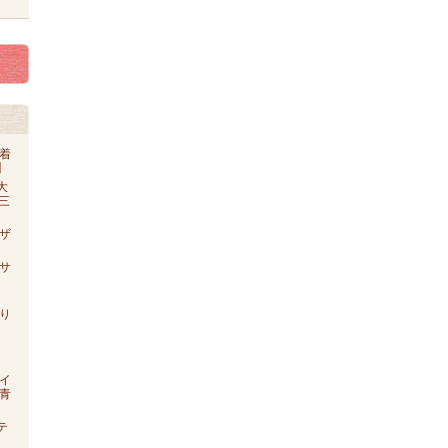
着
】
大
o三
ザ
【サ
り
イ
青
テ