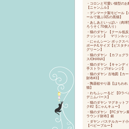
・コロンと可愛い猫型のお
【ニャンふル】
・デンマーク製モビール【
ールで遊ぶ3匹の黒猫】
・あしあといっぱい（肉球
ろうそく70個入り）
・猫のダヤン 【クール低反
クッション】 マリンルッ
・にゃんシーン ボックスペ
ポーチ/Lサイズ【ピスタチ
グリーン】
・猫のダヤン 【カフェグラ
ス/OHANA】
・猫のダヤン 【キャンディ
手ストラップ/オレンジ】
・猫のダヤン 古地図【カー
財布#3】
・陶器蚊やり器【はちわれ
猫】
・わちふぃーるど 【Dラベ
デニムパース】
・猫のダヤン マグネットフ
ク#2【にゃんキュー】
・猫のダヤン 【FCダヤン
ラウンド財布】銀
・ダヤン パステルカード小
【ベビーブルー】