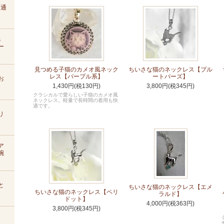
D通
s
ー
見つめる子猫のカメオ風ネック
ちいさな猫のネックレス【ブル
レス【パープル系】
ートパーズ】
お
1,430円(税130円)
3,800円(税345円)
クラシカルで愛らしい子猫のカメオ風
ネックレス。軽量で長時間の着用も快
適です。
リ
ア
腕
と
ちいさな猫のネックレス【エメ
ちいさな猫のネックレス【ペリ
ラルド】
ドット】
4,000円(税363円)
3,800円(税345円)