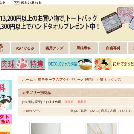
品
ぬいぐるみ
猫用グッズ
黒猫専科
白猫専科
日)
ホーム
猫モチーフのアクセサリーと腕時計
猫ネックレス
＞
＞
カテゴリー別商品
[並び順を変更]
・おすすめ順
・価格順
・新着順
＜ 前のページ
全 [33] 商品中 [22-33] 商品を表示しています。