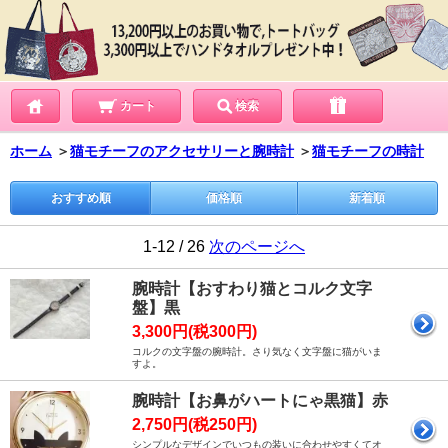
カート
検索
ホーム
＞
猫モチーフのアクセサリーと腕時計
＞
猫モチーフの時計
おすすめ順
価格順
新着順
1-12 / 26
次のページへ
腕時計【おすわり猫とコルク文字
盤】黒
3,300円(税300円)
コルクの文字盤の腕時計。さり気なく文字盤に猫がいま
すよ。
腕時計【お鼻がハートにゃ黒猫】赤
2,750円(税250円)
シンプルなデザインでいつもの装いに合わせやすくてオ