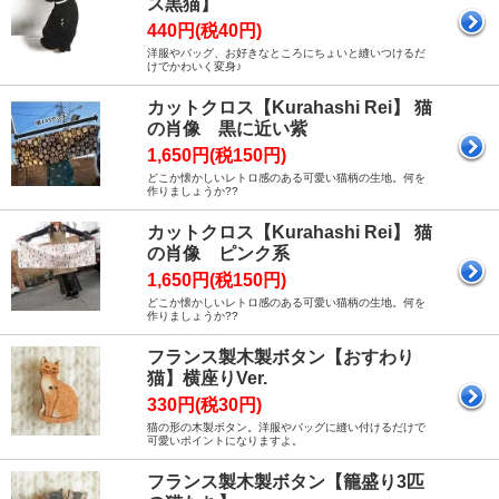
ス黒猫】
440円(税40円)
洋服やバッグ、お好きなところにちょいと縫いつけるだ
けでかわいく変身♪
カットクロス【Kurahashi Rei】 猫
の肖像 黒に近い紫
1,650円(税150円)
どこか懐かしいレトロ感のある可愛い猫柄の生地。何を
作りましょうか??
カットクロス【Kurahashi Rei】 猫
の肖像 ピンク系
1,650円(税150円)
どこか懐かしいレトロ感のある可愛い猫柄の生地。何を
作りましょうか??
フランス製木製ボタン【おすわり
猫】横座りVer.
330円(税30円)
猫の形の木製ボタン。洋服やバッグに縫い付けるだけで
可愛いポイントになりますよ。
フランス製木製ボタン【籠盛り3匹