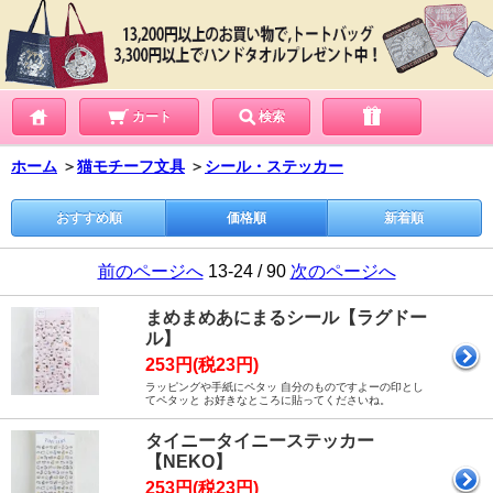
カート
検索
ホーム
＞
猫モチーフ文具
＞
シール・ステッカー
おすすめ順
価格順
新着順
前のページへ
13-24 / 90
次のページへ
まめまめあにまるシール【ラグドー
ル】
253円(税23円)
ラッピングや手紙にペタッ 自分のものですよーの印とし
てペタッと お好きなところに貼ってくださいね。
タイニータイニーステッカー
【NEKO】
253円(税23円)