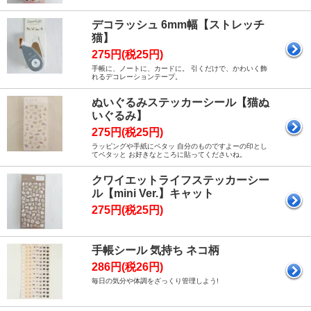
デコラッシュ 6mm幅【ストレッチ
猫】
275円(税25円)
手帳に、ノートに、カードに。 引くだけで、かわいく飾
れるデコレーションテープ。
ぬいぐるみステッカーシール【猫ぬ
いぐるみ】
275円(税25円)
ラッピングや手紙にペタッ 自分のものですよーの印とし
てペタッと お好きなところに貼ってくださいね。
クワイエットライフステッカーシー
ル【mini Ver.】キャット
275円(税25円)
手帳シール 気持ち ネコ柄
286円(税26円)
毎日の気分や体調をざっくり管理しよう!