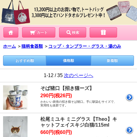
カート
検索
ホーム
＞
猫柄食器類
＞
コップ・タンブラー・グラス・湯のみ
おすすめ順
価格順
新着順
1-12 / 35
次のページへ
そば猪口【招き猫ーズ】
290円(税26円)
かわいい表情の招き猫そば猪口。手に馴染むサイズで、
実用性も抜群です。
松尾ミユキ ミニグラス【Theo】キ
ャットフェイスキジ白猫/115ml
660円(税60円)